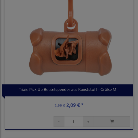
Trixie Pick Up Beutelspender aus Kunststoff - Größe M
2,09 € *
2,99 €