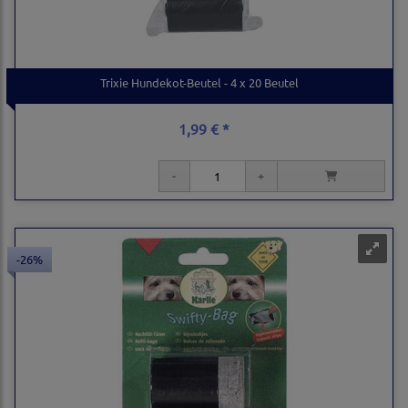
Trixie Hundekot-Beutel - 4 x 20 Beutel
1,99 € *
-26%