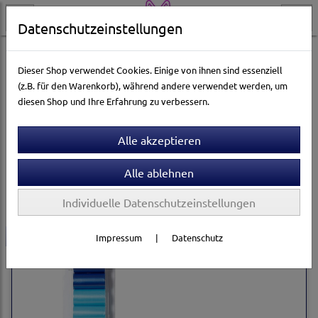
Datenschutzeinstellungen
Hundewelt
Unterwegs
Hundekotbeutel & Zubehör
Dieser Shop verwendet Cookies. Einige von ihnen sind essenziell
(z.B. für den Warenkorb), während andere verwendet werden, um
diesen Shop und Ihre Erfahrung zu verbessern.
Sortierung wählen
Produkte je Seite
12
1
2
...
4
»
Individuelle Datenschutzeinstellungen
-30%
Impressum
|
Datenschutz