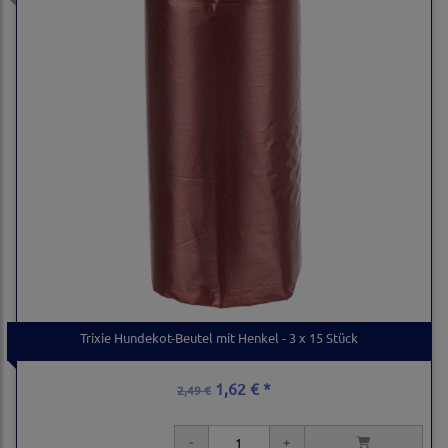
Trixie Hundekot-Beutel mit Henkel - 3 x 15 Stück
1,62 € *
2,49 €