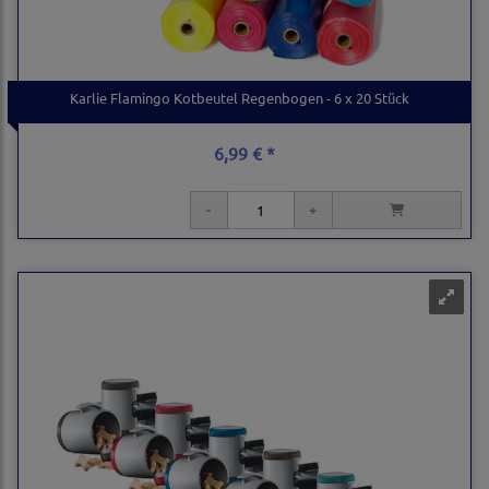
Karlie Flamingo Kotbeutel Regenbogen - 6 x 20 Stück
6,99 € *