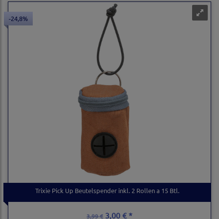
-24,8%
Trixie Pick Up Beutelspender inkl. 2 Rollen a 15 Btl.
3,00 € *
3,99 €