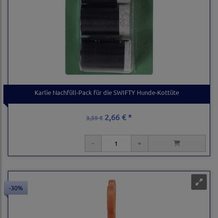
Karlie Nachfüll-Pack für die SWIFTY Hunde-Kottüte
2,66 € *
3,59 €
-30%