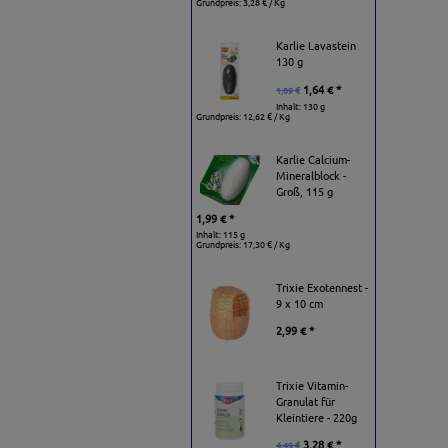
Grundpreis:
3,28 € / Kg
Karlie Lavastein
130 g
1,64 € *
1,89 €
Inhalt: 130 g
Grundpreis:
12,62 € / Kg
Karlie Calcium-
Mineralblock -
Groß, 115 g
1,99 € *
Inhalt: 115 g
Grundpreis:
17,30 € / Kg
Trixie Exotennest -
9 x 10 cm
2,99 € *
Trixie Vitamin-
Granulat für
Kleintiere - 220g
3,28 € *
4,49 €