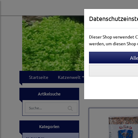
Datenschutzeinst
Dieser Shop verwendet Co
werden, um diesen Shop u
Startseite
Katzenwelt
Hundewelt
Klei
Vogelwelt
Vogelfutte
Artikelsuche
Kategorien