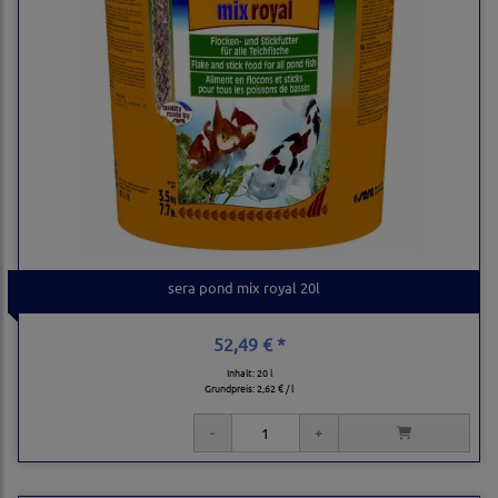
sera pond mix royal 20l
52,49 € *
Inhalt: 20 l
Grundpreis:
2,62 € / l