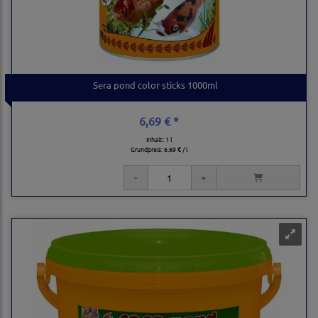
Sera pond color sticks 1000ml
6,69 € *
Inhalt: 1 l
Grundpreis:
6,69 € / l