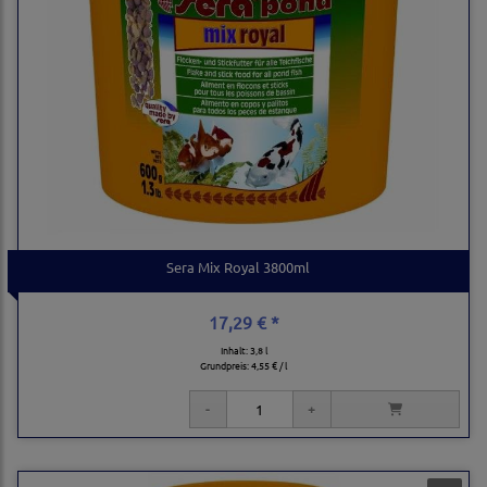
Sera Mix Royal 3800ml
17,29 € *
Inhalt: 3,8 l
Grundpreis:
4,55 € / l