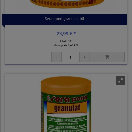
Sera pond granulat 10l
23,99 € *
Inhalt: 10 l
Grundpreis:
2,40 € / l