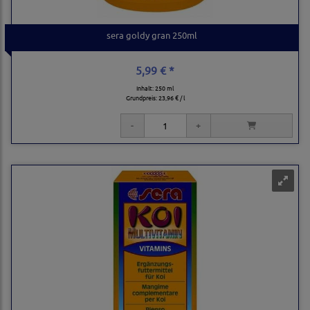
sera goldy gran 250ml
5,99 € *
Inhalt: 250 ml
Grundpreis:
23,96 € / l