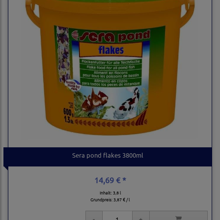
Sera pond flakes 3800ml
14,69 € *
Inhalt: 3,8 l
Grundpreis:
3,87 € / l