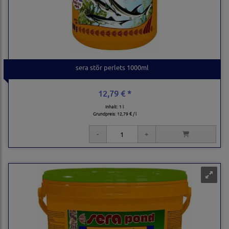
sera stör perlets 1000ml
12,79 € *
Inhalt: 1 l
Grundpreis:
12,79 € / l