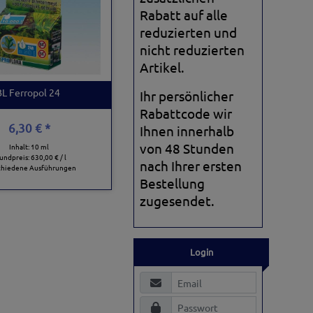
Rabatt auf alle
reduzierten und
nicht reduzierten
Artikel.
BL Ferropol 24
Ihr persönlicher
Rabattcode wir
6,30 € *
Ihnen innerhalb
von 48 Stunden
Inhalt: 10 ml
undpreis:
630,00 € / l
nach Ihrer ersten
chiedene Ausführungen
Bestellung
zugesendet.
Login