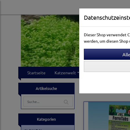
Datenschutzeinst
Dieser Shop verwendet Co
werden, um diesen Shop u
Startseite
Katzenwelt
Hundewelt
Klei
Aquarienwelt
Pflanze
Artikelsuche
Kategorien