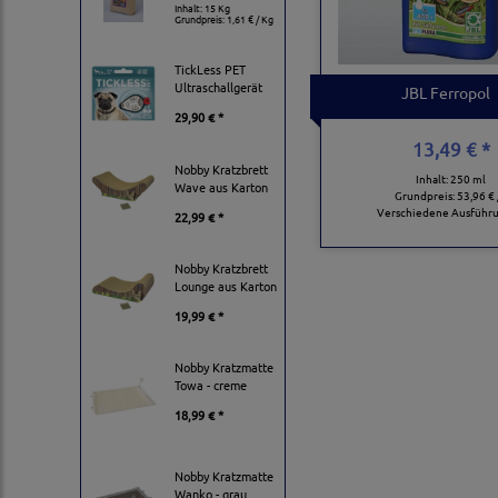
Inhalt: 15 Kg
Grundpreis:
1,61 € / Kg
TickLess PET
Ultraschallgerät
JBL Ferropol
29,90 € *
13,49 € *
Nobby Kratzbrett
Inhalt: 250 ml
Wave aus Karton
Grundpreis:
53,96 € 
Verschiedene Ausführ
22,99 € *
Nobby Kratzbrett
Lounge aus Karton
19,99 € *
Nobby Kratzmatte
Towa - creme
18,99 € *
Nobby Kratzmatte
Wanko - grau