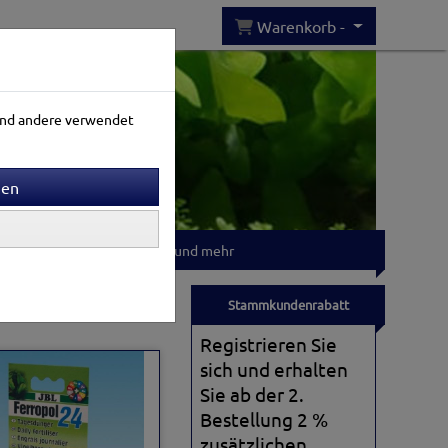
Warenkorb -
rend andere verwendet
Gartenwelt
T-shirts und mehr
Sortierung wählen
Stammkundenrabatt
Registrieren Sie
sich und erhalten
Sie ab der 2.
Bestellung 2 %
zusätzlichen