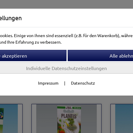
ellungen
okies. Einige von ihnen sind essenziell (z.B. für den Warenkorb), wäh
nd Ihre Erfahrung zu verbessern.
Individuelle Datenschutzeinstellungen
ntierwelt
Vogelwelt
Aquarienwelt
Terrarienwelt
Impressum
|
Datenschutz
npflege
JBL