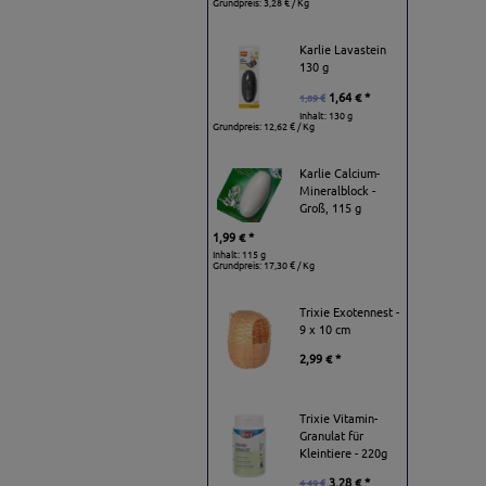
Grundpreis:
3,28 € / Kg
Karlie Lavastein
130 g
1,64 € *
1,89 €
Inhalt: 130 g
Grundpreis:
12,62 € / Kg
Karlie Calcium-
Mineralblock -
Groß, 115 g
1,99 € *
Inhalt: 115 g
Grundpreis:
17,30 € / Kg
Trixie Exotennest -
9 x 10 cm
2,99 € *
Trixie Vitamin-
Granulat für
Kleintiere - 220g
3,28 € *
4,49 €