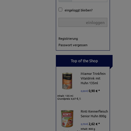
eingeloggt bleiben?
einloggen
Registrierung
Passwort vergessen
Top of the Shop
Miamor Trinkfein
Vitaldrink mit
Huhn 135ml
0,90 € *
0,99 €
Inhalt: 135 ml
Grundpreis:
6,67 € / l
Rinti Kennerfleisch
Senior Huhn 800g
2,62 € *
2,79 €
Inhalt: 800 g