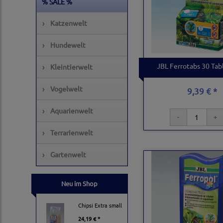
% SALE %
›
Katzenwelt
›
Hundewelt
JBL Ferrotabs 30 Tab
›
Kleintierwelt
›
Vogelwelt
9,39 € *
›
Aquarienwelt
›
Terrarienwelt
›
Gartenwelt
Neu im Shop
Chipsi Extra small
24,19 € *