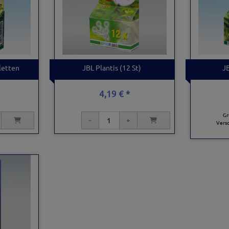
letten
JBL Plantis (12 St)
J
4,19 € *
Gr
Vers