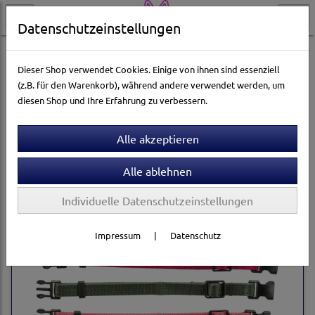
Datenschutzeinstellungen
Hundewelt
Halsbänder & Leinen
Halsbänder
Dieser Shop verwendet Cookies. Einige von ihnen sind essenziell
(z.B. für den Warenkorb), während andere verwendet werden, um
diesen Shop und Ihre Erfahrung zu verbessern.
Sortierung wählen
Produkte je Seite
12
1
2
...
13
»
Individuelle Datenschutzeinstellungen
Impressum
|
Datenschutz