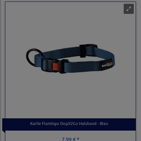
Karlie Flamingo DogX2Go Halsband - Blau
7,99 € *