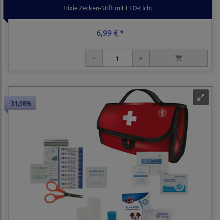
Trixie Zecken-Stift mit LED-Licht
6,99 € *
-31,98%