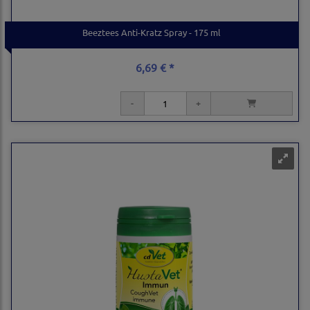
Beeztees Anti-Kratz Spray - 175 ml
6,69 € *