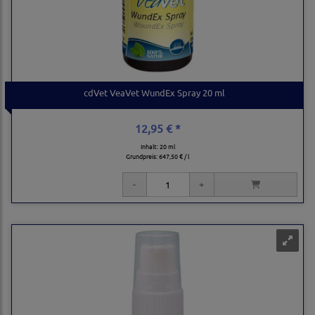
cdVet VeaVet WundEx Spray 20 ml
12,95 € *
Inhalt: 20 ml
Grundpreis:
647,50 € / l