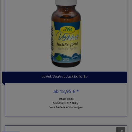
cdVet VeaVet JuckEx forte
ab
12,95 € *
Inhalt: 20 ml
Grundpreis:
647,50 € / l
Verschiedene Ausführungen