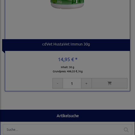
cdVet HustaVet Immun 30g
14,95 € *
Inhalt: 30 g
Grundpreis:
498,33 € / Kg
Artikelsuche