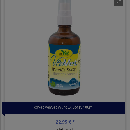
cdVet VeaVet WundEx Spray 100ml
22,95 € *
Inhalt: 100 ml