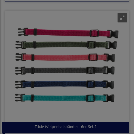
Trixie Welpenhalsbänder - 6er-Set 2