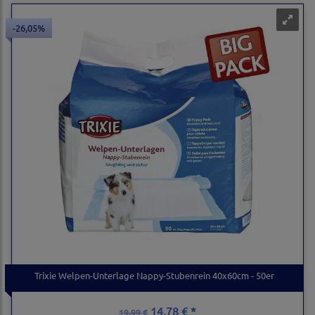
-26,05%
Trixie Welpen-Unterlage Nappy-Stubenrein 40x60cm - 50er
14,78 € *
19,99 €