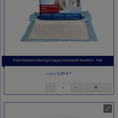
Trixie Welpen-Unterlage Nappy-Stubenrein 60x60cm - 10er
5,59 € *
7,99 €