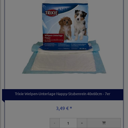
Trixie Welpen-Unterlage Nappy-Stubenrein 40x60cm - 7er
3,49 € *