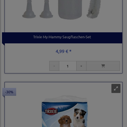
Trixie My Mammy Saugflaschen-Set
4,99 € *
-30%