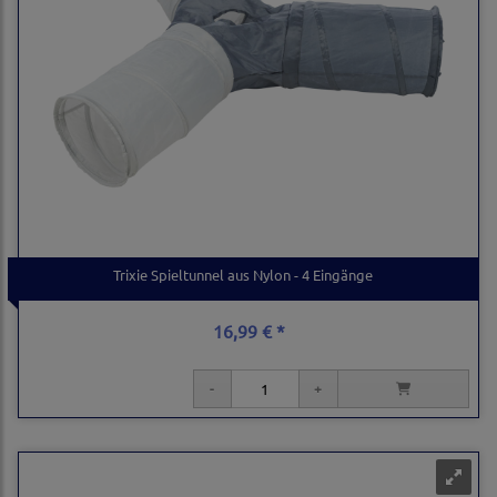
Trixie Spieltunnel aus Nylon - 4 Eingänge
16,99 € *