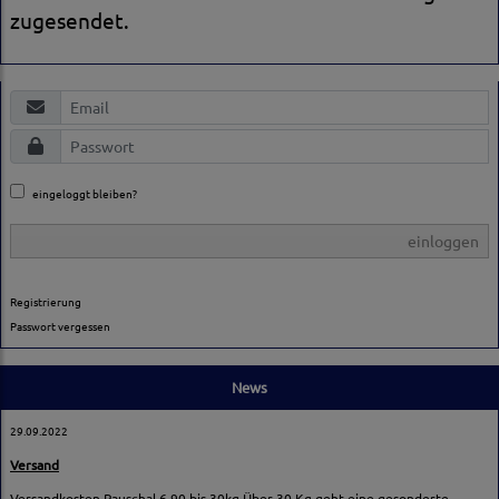
zugesendet.
eingeloggt bleiben?
einloggen
Registrierung
Passwort vergessen
News
29.09.2022
Versand
Versandkosten Pauschal 6,90 bis 30kg,Über 30 Kg geht eine gesonderte