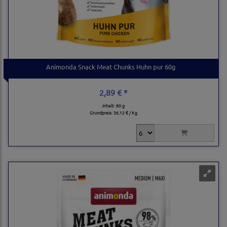
Animonda Snack Meat Chunks Huhn pur 60g
2,89 € *
Inhalt: 80 g
Grundpreis:
36,12 € / Kg