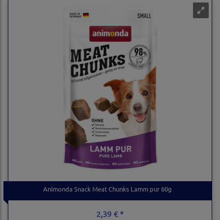
Animonda Snack Meat Chunks Lamm pur 60g
2,39 € *