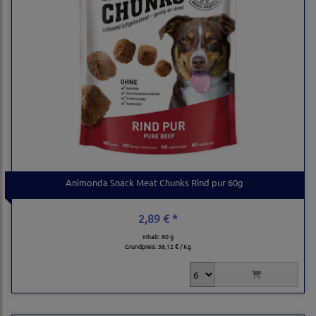
Animonda Snack Meat Chunks Rind pur 60g
2,89 € *
Inhalt: 80 g
Grundpreis:
36,12 € / Kg