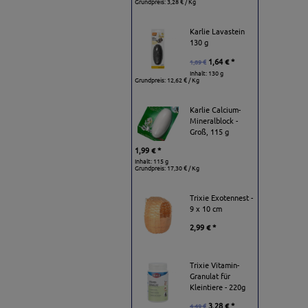
Grundpreis:
3,28 € / Kg
Karlie Lavastein
130 g
1,64 € *
1,89 €
Inhalt: 130 g
Grundpreis:
12,62 € / Kg
Karlie Calcium-
Mineralblock -
Groß, 115 g
1,99 € *
Inhalt: 115 g
Grundpreis:
17,30 € / Kg
Trixie Exotennest -
9 x 10 cm
2,99 € *
Trixie Vitamin-
Granulat für
Kleintiere - 220g
3,28 € *
4,49 €