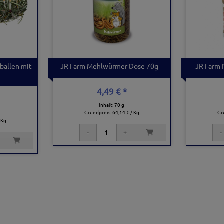
ballen mit
JR Farm Mehlwürmer Dose 70g
JR Farm
4,49 € *
Inhalt: 70 g
Grundpreis:
64,14 € / Kg
Gr
 Kg