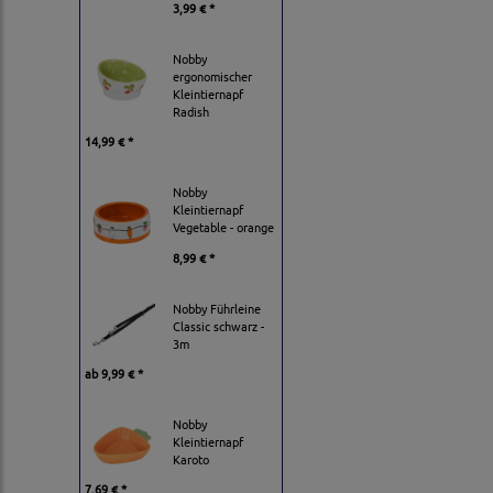
3,99 € *
Nobby
ergonomischer
Kleintiernapf
Radish
14,99 € *
Nobby
Kleintiernapf
Vegetable - orange
8,99 € *
Nobby Führleine
Classic schwarz -
3m
ab
9,99 € *
Nobby
Kleintiernapf
Karoto
7,69 € *