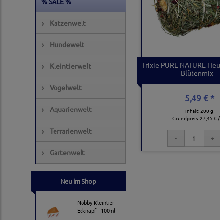
% SALE %
›
Katzenwelt
›
Hundewelt
Trixie PURE NATURE Heu
›
Kleintierwelt
Blütenmix
›
Vogelwelt
5,49 € *
›
Aquarienwelt
Inhalt: 200 g
Grundpreis:
27,45 € /
›
Terrarienwelt
›
Gartenwelt
Neu im Shop
Nobby Kleintier-
Ecknapf - 100ml