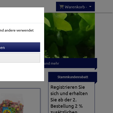
Warenkorb -
rend andere verwendet
Gartenwelt
T-shirts und mehr
Sortierung wählen
Stammkundenrabatt
Registrieren Sie
sich und erhalten
Sie ab der 2.
Bestellung 2 %
zusätzlichen