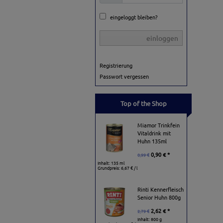
eingeloggt bleiben?
einloggen
Registrierung
Passwort vergessen
Top of the Shop
Miamor Trinkfein
Vitaldrink mit
Huhn 135ml
0,90 € *
0,99 €
Inhalt: 135 ml
Grundpreis:
6,67 € / l
Rinti Kennerfleisch
Senior Huhn 800g
2,62 € *
2,79 €
Inhalt: 800 g