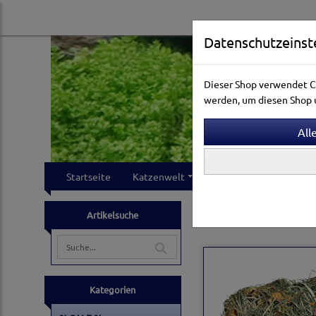
Datenschutzeinst
Dieser Shop verwendet Co
werden, um diesen Shop u
Startseite
Katzenwelt
Hundewelt
Klei
Gartenwelt
Ungeziefe
Artikelsuche
Kategorien