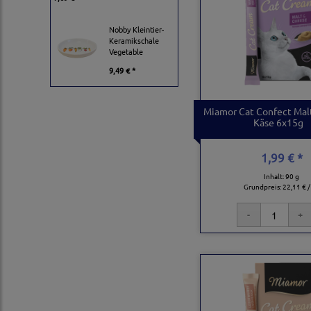
Nobby Kleintier-
Keramikschale
Vegetable
9,49 € *
Miamor Cat Confect Mal
Käse 6x15g
1,99 € *
Inhalt: 90 g
Grundpreis:
22,11 € /