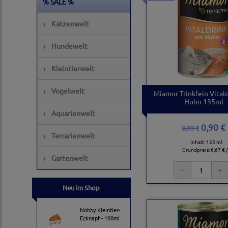
% SALE %
›
Katzenwelt
›
Hundewelt
›
Kleintierwelt
›
Vogelwelt
Miamor Trinkfein Vital
Huhn 135ml
›
Aquarienwelt
0,90 € 
0,99 €
›
Terrarienwelt
Inhalt: 135 ml
Grundpreis:
6,67 € /
›
Gartenwelt
Neu im Shop
Nobby Kleintier-
Ecknapf - 100ml