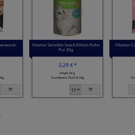
berwurst-
Miamor Sensible Snack Kitten Huhn
Miamor Ca
Pur 30g
2,29 € *
Inhalt: 30 g
 Kg
Grundpreis:
76,33 € / Kg
Gr
e