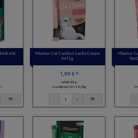
drink mit
Miamor Cat Confect Lachs-Cream
Miamor Ca
6x15g
Vort
1,99 € *
Inhalt: 90 g
 l
Grundpreis:
22,11 € / Kg
Gr