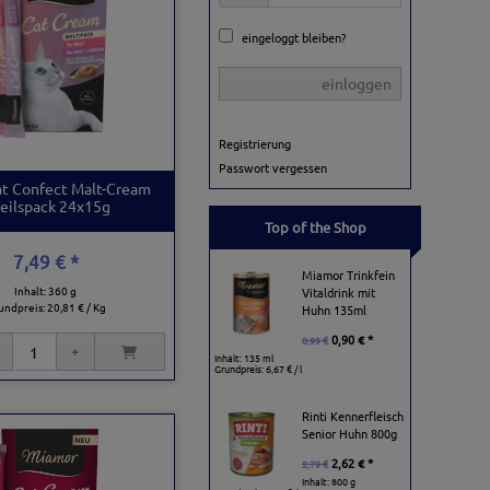
eingeloggt bleiben?
einloggen
Registrierung
Passwort vergessen
t Confect Malt-Cream
eilspack 24x15g
Top of the Shop
7,49 € *
Miamor Trinkfein
Inhalt: 360 g
Vitaldrink mit
undpreis:
20,81 € / Kg
Huhn 135ml
0,90 € *
0,99 €
Inhalt: 135 ml
Grundpreis:
6,67 € / l
Rinti Kennerfleisch
Senior Huhn 800g
2,62 € *
2,79 €
Inhalt: 800 g