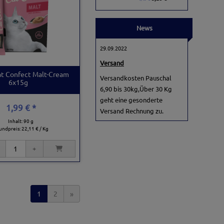
News
29.09.2022
Versand
t Confect Malt-Cream
Versandkosten Pauschal
6x15g
6,90 bis 30kg,Über 30 Kg
geht eine gesonderte
1,99 € *
Versand Rechnung zu.
Inhalt: 90 g
undpreis:
22,11 € / Kg
1
2
»