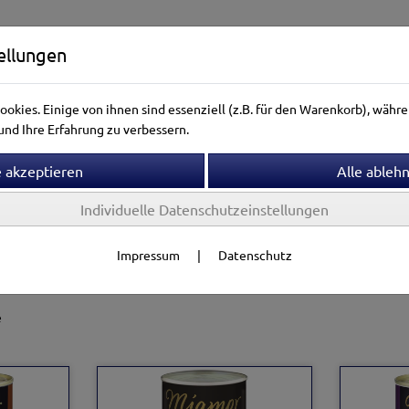
ellungen
okies. Einige von ihnen sind essenziell (z.B. für den Warenkorb), wäh
nd Ihre Erfahrung zu verbessern.
Individuelle Datenschutzeinstellungen
ntierwelt
Vogelwelt
Aquarienwelt
Terrarienwelt
Impressum
|
Datenschutz
acks
Miamor
e