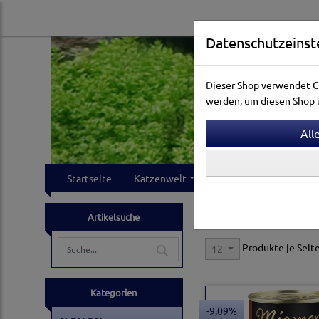
Datenschutzeinst
Dieser Shop verwendet Co
werden, um diesen Shop u
Startseite
Katzenwelt
Hundewelt
Klei
Katzenwelt
Katzensn
Artikelsuche
Produkte je Seit
12
Kategorien
-9,09%