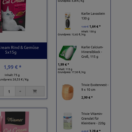
Grundpreis:
3,28 € / Kg
Karlie Lavastein
130 g
1,64 € *
1,89 €
Inhalt: 130 g
Grundpreis:
12,62 € / Kg
Karlie Calcium-
Cream Rind & Gemüse
Mineralblock -
5x15g
Groß, 115 g
1,99 € *
1,99 € *
Inhalt: 115 g
Grundpreis:
17,30 € / Kg
Inhalt: 75 g
undpreis:
26,53 € / Kg
Trixie Exotennest -
9 x 10 cm
2,99 € *
Trixie Vitamin-
Granulat für
Kleintiere - 220g
3,28 € *
4,49 €