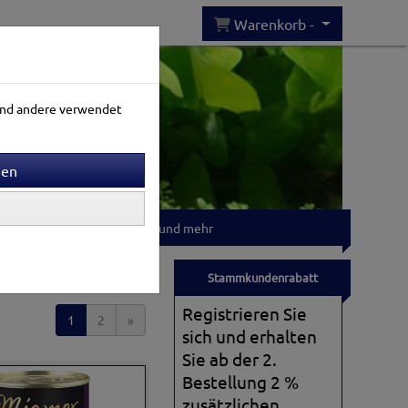
Warenkorb -
rend andere verwendet
Gartenwelt
T-shirts und mehr
Sortierung wählen
Stammkundenrabatt
Registrieren Sie
1
2
»
sich und erhalten
Sie ab der 2.
Bestellung 2 %
zusätzlichen