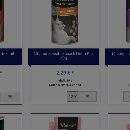
drink mit
Miamor Sensible Snack Huhn Pur
Miamor Tr
30g
*
2,29 € *
Inhalt: 30 g
Grundpreis:
76,33 € / Kg
G
 l