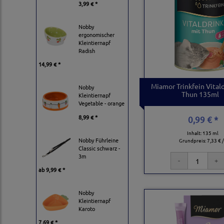
3,99 € *
Nobby
ergonomischer
Kleintiernapf
Radish
14,99 € *
Miamor Trinkfein Vital
Nobby
Thun 135ml
Kleintiernapf
Vegetable - orange
8,99 € *
0,99 € *
Inhalt: 135 ml
Nobby Führleine
Grundpreis:
7,33 € /
Classic schwarz -
3m
ab
9,99 € *
Nobby
Kleintiernapf
Karoto
7,69 € *