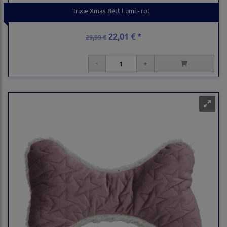
Trixie Xmas Bett Lumi - rot
22,01 € *
29,99 €