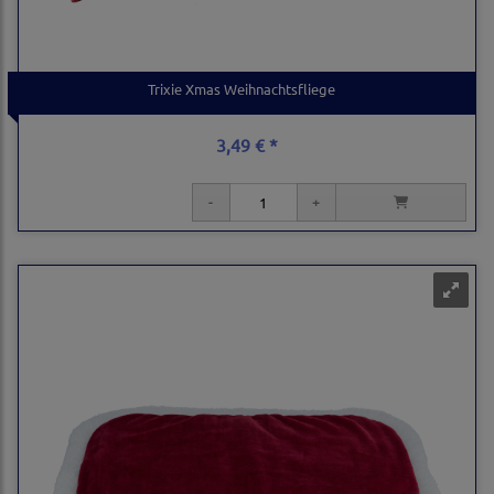
Trixie Xmas Weihnachtsfliege
3,49 € *