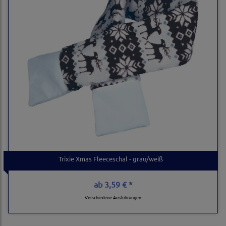
Trixie Xmas Fleeceschal - grau/weiß
ab
3,59 € *
Verschiedene Ausführungen