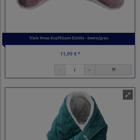
Trixie Xmas Kopfkissen Estelle - beere/grau
11,99 € *