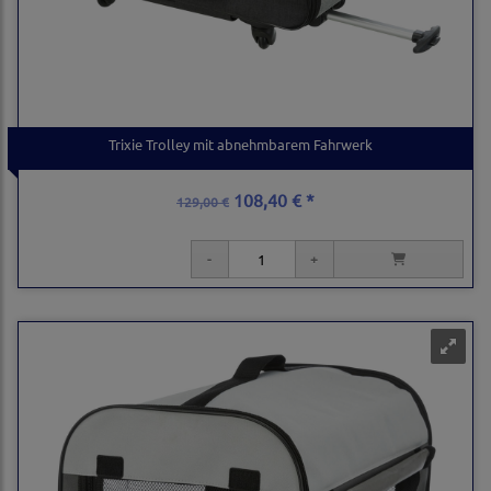
Trixie Trolley mit abnehmbarem Fahrwerk
108,40 € *
129,00 €