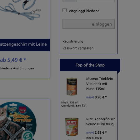
eingeloggt bleiben?
einloggen
Registrierung
Katzengeschirr mit Leine
Passwort vergessen
ab
5,49 € *
Top of the Shop
chiedene Ausführungen
Miamor Trinkfein
Vitaldrink mit
Huhn 135ml
0,90 € *
0,99 €
Inhalt: 135 ml
Grundpreis:
6,67 € / l
Rinti Kennerfleisch
Senior Huhn 800g
2,62 € *
2,79 €
Inhalt: 800 g