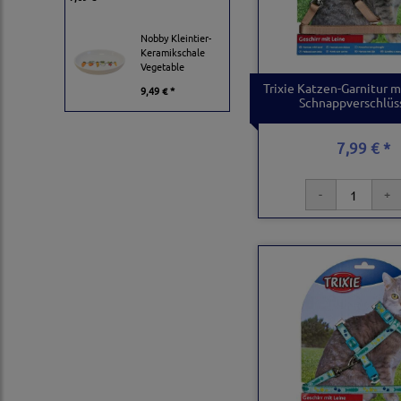
Nobby Kleintier-
Keramikschale
Vegetable
Trixie Katzen-Garnitur m
9,49 € *
Schnappverschlüs
7,99 € *