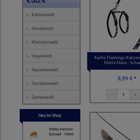
% SALE %
›
Katzenwelt
›
Hundewelt
›
Kleintierwelt
›
Vogelwelt
Karlie Flamingo Katzen
Motiv Maus - Sch
›
Aquarienwelt
8,99 € *
›
Terrarienwelt
›
Gartenwelt
Neu im Shop
Nobby Kleintier-
Ecknapf - 100ml