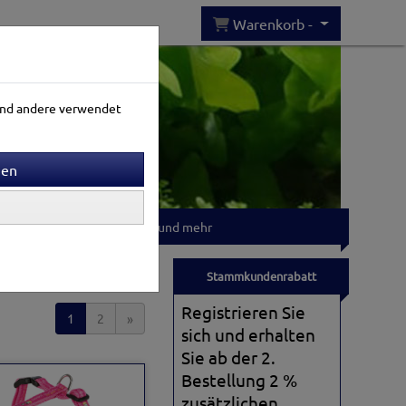
Warenkorb -
rend andere verwendet
Gartenwelt
T-shirts und mehr
Sortierung wählen
Stammkundenrabatt
Registrieren Sie
1
2
»
sich und erhalten
Sie ab der 2.
Bestellung 2 %
zusätzlichen