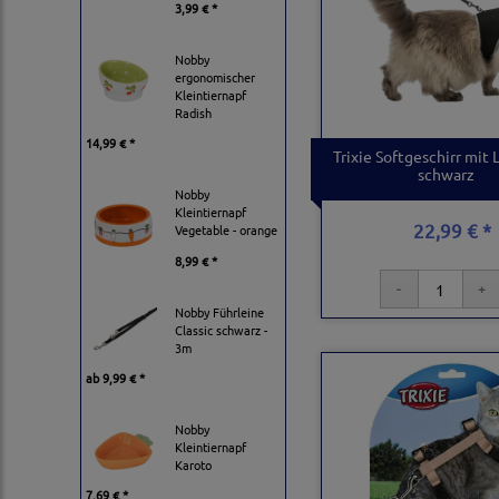
3,99 € *
Nobby
ergonomischer
Kleintiernapf
Radish
14,99 € *
Trixie Softgeschirr mit 
schwarz
Nobby
Kleintiernapf
22,99 € *
Vegetable - orange
8,99 € *
Nobby Führleine
Classic schwarz -
3m
ab
9,99 € *
Nobby
Kleintiernapf
Karoto
7,69 € *