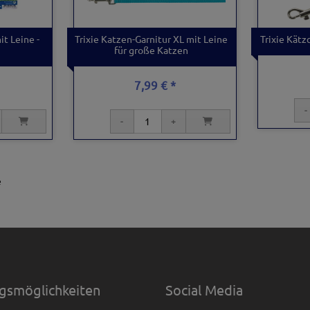
it Leine -
Trixie Katzen-Garnitur XL mit Leine
Trixie Kätz
für große Katzen
7,99 € *
e
gsmöglichkeiten
Social Media