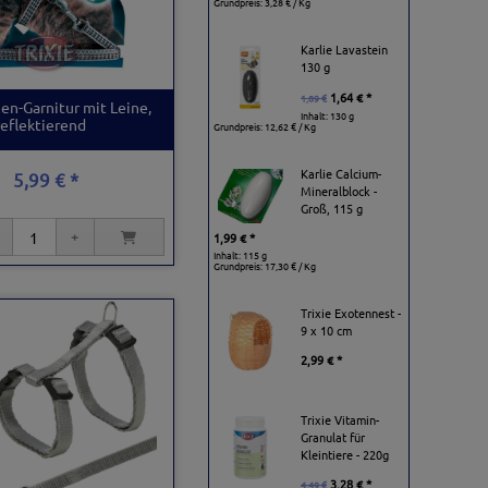
Grundpreis:
3,28 € / Kg
Karlie Lavastein
130 g
1,64 € *
1,89 €
zen-Garnitur mit Leine,
Inhalt: 130 g
reflektierend
Grundpreis:
12,62 € / Kg
Karlie Calcium-
5,99 € *
Mineralblock -
Groß, 115 g
1,99 € *
Inhalt: 115 g
Grundpreis:
17,30 € / Kg
Trixie Exotennest -
9 x 10 cm
2,99 € *
Trixie Vitamin-
Granulat für
Kleintiere - 220g
3,28 € *
4,49 €