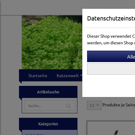
Datenschutzeinst
Dieser Shop verwendet Co
werden, um diesen Shop u
Startseite
Katzenwelt
Hundewelt
Klei
Katzenwelt
Katzenhal
Artikelsuche
Produkte je Seit
12
Kategorien