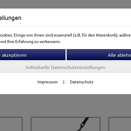
ellungen
okies. Einige von ihnen sind essenziell (z.B. für den Warenkorb), wäh
nd Ihre Erfahrung zu verbessern.
Individuelle Datenschutzeinstellungen
ntierwelt
Vogelwelt
Aquarienwelt
Terrarienwelt
Impressum
|
Datenschutz
sbänder & Geschirre
Geschirre
e