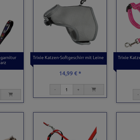
garnitur
Trixie Katzen-Softgeschirr mit Leine
Trixie Katz
warz
14,99 € *