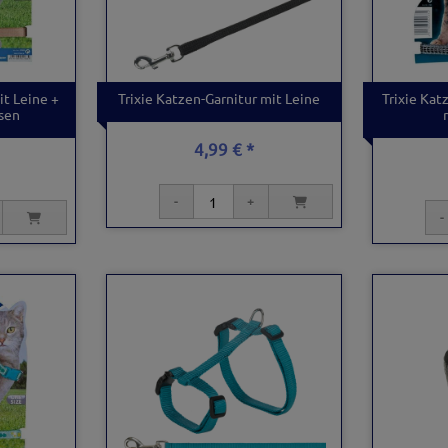
it Leine +
Trixie Katzen-Garnitur mit Leine
Trixie Kat
sen
4,99 € *