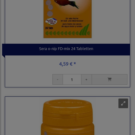
Sera o-nip FD-mix 24 Tabletten
4,59 € *