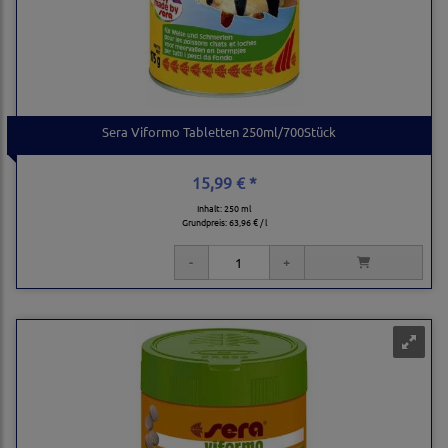
Sera Viformo Tabletten 250ml/700Stück
15,99 € *
Inhalt: 250 ml
Grundpreis:
63,96 € / l