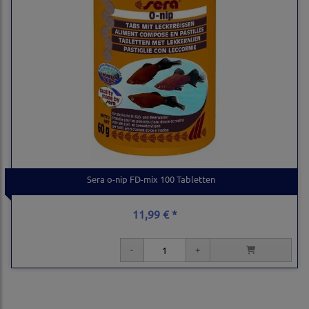
Sera o-nip FD-mix 100 Tabletten
11,99 € *