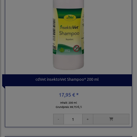
cdVet insektoVet Shampoo* 200 ml
17,95 € *
Inhalt: 200 ml
Grundpreis:
89,75 € / l