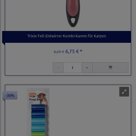
Trixie Fell-Entwirrer Kombi-Kamm für Katzen
6,75 € *
8,99 €
-30%