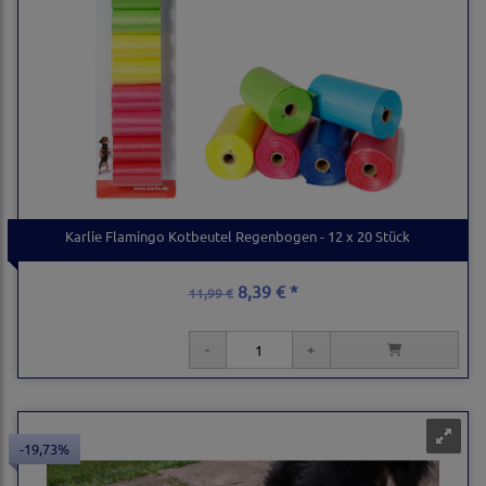
Karlie Flamingo Kotbeutel Regenbogen - 12 x 20 Stück
8,39 € *
11,99 €
-19,73%