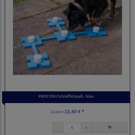
PROCYON Schnüffelspaß - blau
22,40 € *
27,90 €