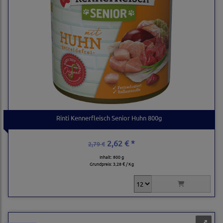
Rinti Kennerfleisch Senior Huhn 800g
2,62 € *
2,79 €
Inhalt: 800 g
Grundpreis:
3,28 € / Kg