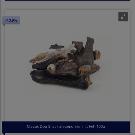
-10,9%
Classic Dog Snack Ziegenohren mit Fell 100g