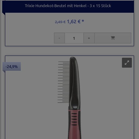
Trixie Hundekot-Beutel mit Henkel - 3 x 15 Stück
1,62 € *
2,49 €
-24,9%