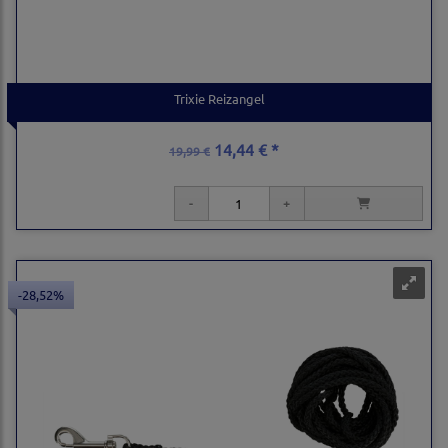
Trixie Reizangel
14,44 € *
19,99 €
-28,52%