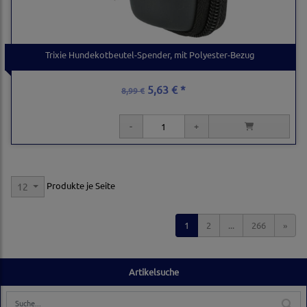
Trixie Hundekotbeutel-Spender, mit Polyester-Bezug
5,63 € *
8,99 €
Produkte je Seite
12
1
2
...
266
»
Artikelsuche