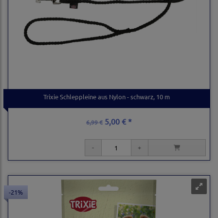
Trixie Schleppleine aus Nylon - schwarz, 10 m
5,00 € *
6,99 €
-21%