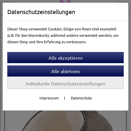
Datenschutzeinstellungen
Katzenwelt
Katzenbetten & Katzenkörbe
Häuser & Höhlen
Dieser Shop verwendet Cookies. Einige von ihnen sind essenziell
(z.B. für den Warenkorb), während andere verwendet werden, um
diesen Shop und Ihre Erfahrung zu verbessern.
Sortierung wählen
Produkte je Seite
12
1
2
...
5
»
Individuelle Datenschutzeinstellungen
Impressum
|
Datenschutz