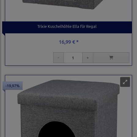
Trixie Kuschelhöhle Ella für Regal
16,99 € *
-19,97%