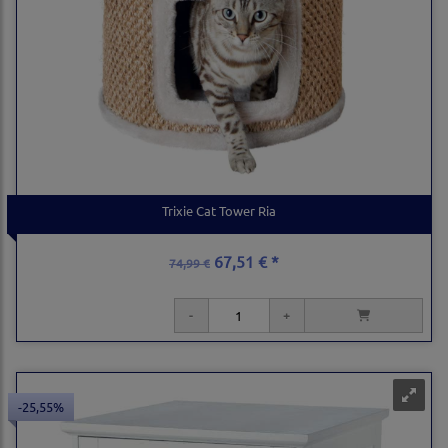
Trixie Cat Tower Ria
67,51 € *
74,99 €
-25,55%