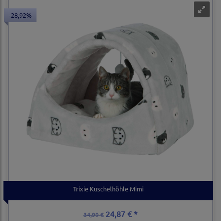
-28,92%
Trixie Kuschelhöhle Mimi
24,87 € *
34,99 €