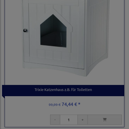
Trixie Katzenhaus z.B. für Toiletten
74,44 € *
99,99 €