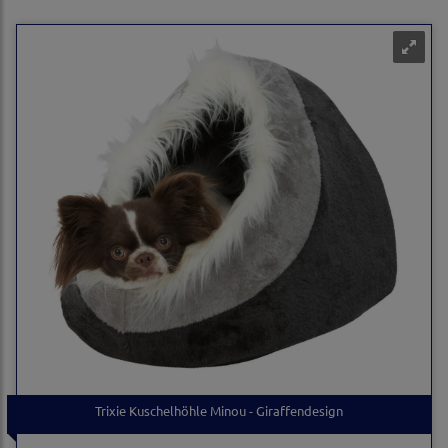
Trixie Kuschelhöhle Minou - Giraffendesign