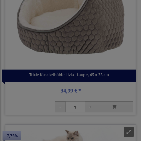
Trixie Kuschelhöhle Livia - taupe, 45 x 33 cm
34,99 € *
-7,75%