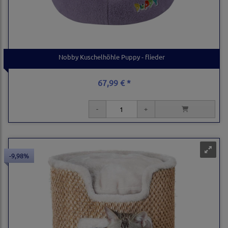
Nobby Kuschelhöhle Puppy - flieder
67,99 € *
-9,98%