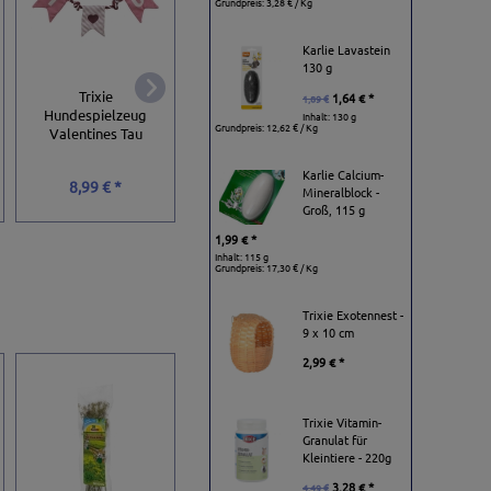
Grundpreis:
3,28 € / Kg
Karlie Lavastein
130 g
Trixie
Trixie Baumwoll-
Trixie Baumwoll-
1,64 € *
1,89 €
Hundespielzeug
Spieltau - 300 g / 37
Spieltau - 125 g / 
Inhalt: 130 g
Grundpreis:
12,62 € / Kg
Valentines Tau
cm
cm
Karlie Calcium-
8,99 € *
4,99 € *
1,99 € *
Mineralblock -
Groß, 115 g
1,99 € *
Inhalt: 115 g
Grundpreis:
17,30 € / Kg
Trixie Exotennest -
9 x 10 cm
2,99 € *
Trixie Vitamin-
Granulat für
Kleintiere - 220g
3,28 € *
4,49 €