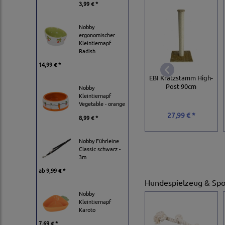
3,99 € *
Nobby
ergonomischer
Kleintiernapf
Radish
14,99 € *
EBI Kratzstamm High-
Post 90cm
Nobby
Kleintiernapf
Vegetable - orange
27,99 € *
8,99 € *
Nobby Führleine
Classic schwarz -
3m
ab
9,99 € *
Hundespielzeug & Spo
Nobby
Kleintiernapf
Karoto
7,69 € *