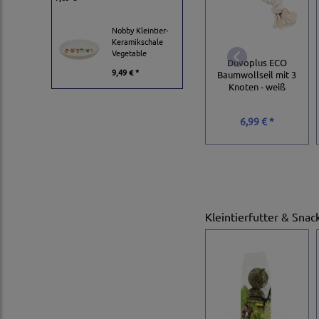
Nobby Kleintier-
Keramikschale
Vegetable
Duvoplus ECO
9,49 € *
Baumwollseil mit 3
Knoten - weiß
6,99 € *
Kleintierfutter & Snac