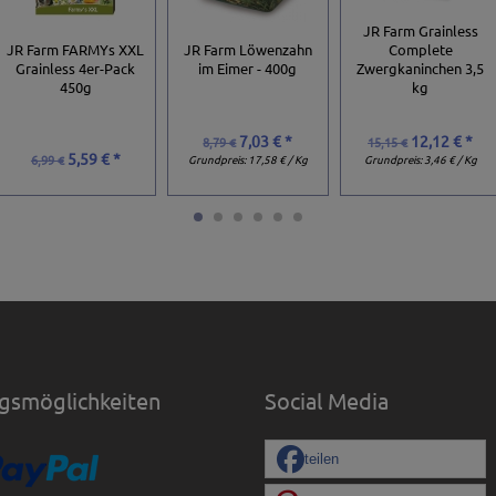
JR Farm Grainless
JR Farm FARMYs XXL
JR Farm Löwenzahn
Complete
Grainless 4er-Pack
im Eimer - 400g
Zwergkaninchen 3,5
450g
kg
7,03 € *
12,12 € *
8,79 €
15,15 €
5,59 € *
6,99 €
Grundpreis:
17,58 € / Kg
Grundpreis:
3,46 € / Kg
gsmöglichkeiten
Social Media
teilen