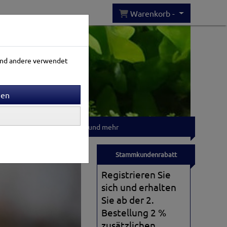
Warenkorb -
rend andere verwendet
Gartenwelt
T-shirts und mehr
Stammkundenrabatt
Registrieren Sie
sich und erhalten
Sie ab der 2.
Bestellung 2 %
zusätzlichen