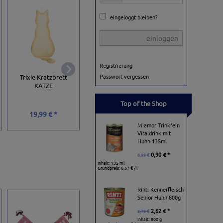
eingeloggt bleiben?
einloggen
Registrierung
Karlie Flamingo
Passwort vergessen
Trixie Kratzbrett
Trixie Cat Tower R
Kratzsäule Skai
KATZE
Leather
Top of the Shop
67,51 € *
19,99 € *
25,99 € *
74,99 €
Miamor Trinkfein
Vitaldrink mit
Huhn 135ml
0,90 € *
0,99 €
Inhalt: 135 ml
Grundpreis:
6,67 € / l
Rinti Kennerfleisch
Senior Huhn 800g
2,62 € *
2,79 €
Inhalt: 800 g