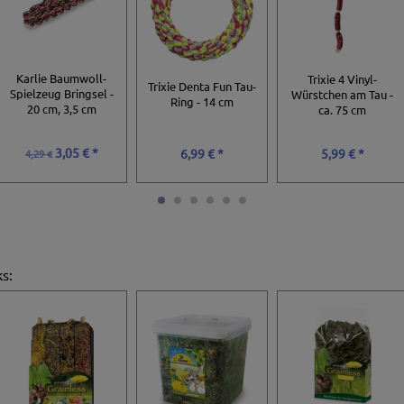
Karlie Baumwoll-
Trixie 4 Vinyl-
Trixie Denta Fun Tau-
Spielzeug Bringsel -
Würstchen am Tau -
Ring - 14 cm
20 cm, 3,5 cm
ca. 75 cm
3,05 € *
6,99 € *
5,99 € *
4,29 €
ks
: