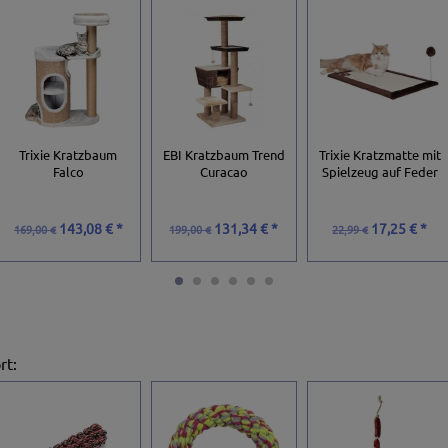
Trixie Kratzbaum
EBI Kratzbaum Trend
Trixie Kratzmatte mit
Falco
Curacao
Spielzeug auf Feder
143,08 € *
131,34 € *
17,25 € *
169,00 €
199,00 €
22,99 €
rt
: