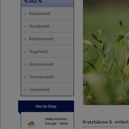
% SALE %
›
Katzenwelt
›
Hundewelt
Previous
›
Kleintierwelt
›
Vogelwelt
›
Aquarienwelt
›
Terrarienwelt
›
Gartenwelt
Neu im Shop
Nobby Kleintier-
Kratzbäume & -möbel
:
Ecknapf - 100ml