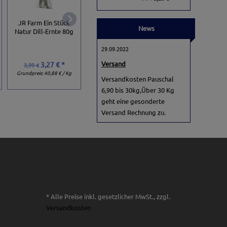
JR Farm Grainles
JR Farm Ein Stück
JR Farm Löwenzahn
Plus Kamille &
News
Natur Dill-Ernte 80g
100g
Löwenzahn 100g
29.09.2022
Versand
3,27 € *
2,63 € *
4,29 € *
3,99 €
3,29 €
Grundpreis:
40,88 € / Kg
Grundpreis:
26,30 € / Kg
Grundpreis:
42,90 € / K
Versandkosten Pauschal
6,90 bis 30kg,Über 30 Kg
geht eine gesonderte
Versand Rechnung zu.
* Alle Preise inkl. gesetzlicher MwSt., zzgl.
Versandkosten