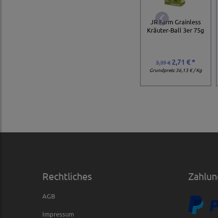
JR Farm Grainless
Kräuter-Ball 3er 75g
2,71 € *
3,39 €
Grundpreis:
36,13 € / Kg
Rechtliches
Zahlun
AGB
Impressum