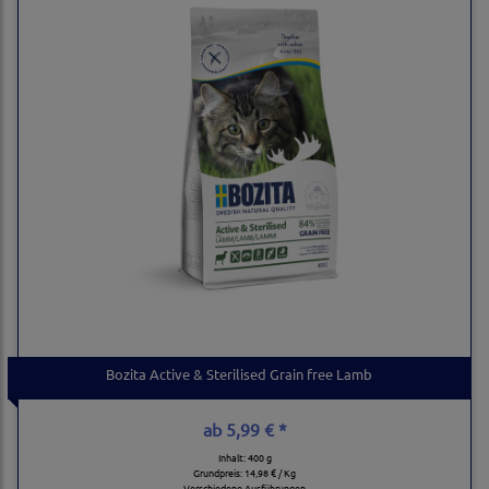
Bozita Active & Sterilised Grain free Lamb
ab
5,99 € *
Inhalt: 400 g
Grundpreis:
14,98 € / Kg
Verschiedene Ausführungen