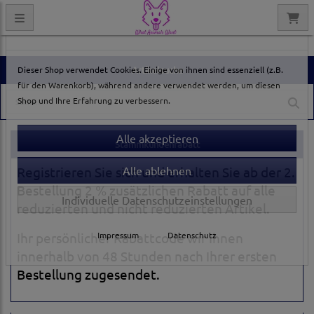
Datenschutzeinstellungen
Dieser Shop verwendet Cookies. Einige von ihnen sind essenziell (z.B.
Artikelsuche
für den Warenkorb), während andere verwendet werden, um diesen
Shop und Ihre Erfahrung zu verbessern.
Stammkundenrabatt
Registrieren Sie sich und erhalten Sie ab der 2.
Bestellung 2 % zusätzlichen Rabatt auf alle
Individuelle Datenschutzeinstellungen
reduzierten und nicht reduzierten Artikel.
Ihr persönlicher Rabattcode wir Ihnen
Impressum
|
Datenschutz
innerhalb von 48 Stunden nach Ihrer ersten
Bestellung zugesendet.