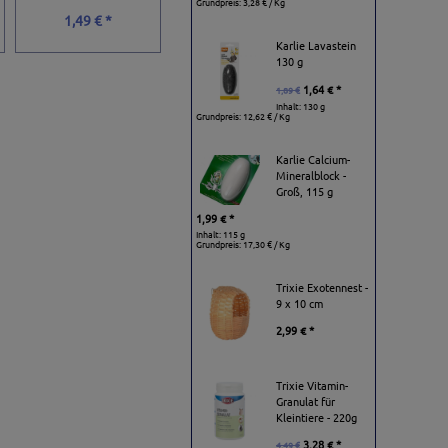
Grundpreis:
3,28 € / Kg
1,49 € *
3,60 € *
1,99 € *
Karlie Lavastein
130 g
1,64 € *
1,89 €
Inhalt: 130 g
Grundpreis:
12,62 € / Kg
Karlie Calcium-
Mineralblock -
Groß, 115 g
1,99 € *
Inhalt: 115 g
Grundpreis:
17,30 € / Kg
Trixie Exotennest -
9 x 10 cm
2,99 € *
Trixie Vitamin-
Granulat für
Kleintiere - 220g
3,28 € *
4,49 €