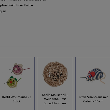
gdinstinkt Ihrer Katze
g an
Karlie Mouseball -
Kerbl Wollmäuse - 2
Trixie Sisal-Maus mit
Weidenball mit
Stück
Catnip - 10 cm
Soundchipmaus