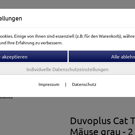
ellungen
okies. Einige von ihnen sind essenziell (z.B. für den Warenkorb), wäh
nd Ihre Erfahrung zu verbessern.
Individuelle Datenschutzeinstellungen
ntierwelt
Vogelwelt
Aquarienwelt
Terrarienwelt
Impressum
|
Datenschutz
ielzeug
ielzeug
Duvoplus Cat 
Mäuse grau - 2