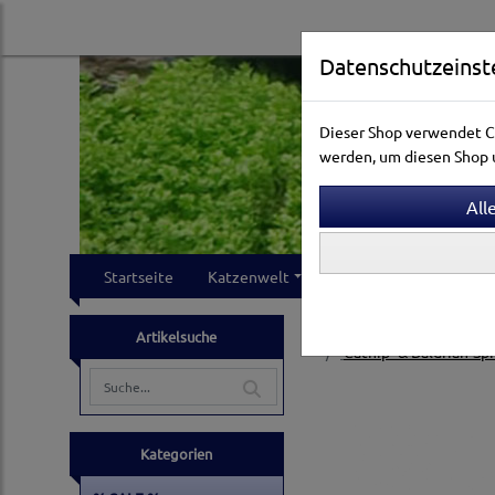
Datenschutzeinst
Dieser Shop verwendet Co
werden, um diesen Shop u
Startseite
Katzenwelt
Hundewelt
Klei
Katzenwelt
Katzensp
Artikelsuche
Catnip- & Baldrian-Sp
Kategorien