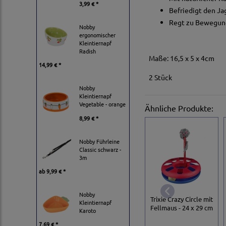
3,99 € *
Befriedigt den Ja
Regt zu Bewegun
Nobby
ergonomischer
Kleintiernapf
Radish
Maße: 16,5 x 5 x 4cm
14,99 € *
2 Stück
Nobby
Kleintiernapf
Vegetable - orange
Ähnliche Produkte:
8,99 € *
Nobby Führleine
Classic schwarz -
3m
ab
9,99 € *
Nobby
Trixie Crazy Circle mit
Kleintiernapf
Fellmaus - 24 x 29 cm
Karoto
7,69 € *