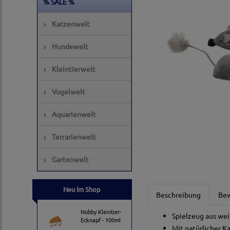
% SALE %
›
Katzenwelt
›
Hundewelt
›
Kleintierwelt
›
Vogelwelt
›
Aquarienwelt
›
Terrarienwelt
›
Gartenwelt
Neu im Shop
Beschreibung
Be
Nobby Kleintier-
Spielzeug aus we
Ecknapf - 100ml
Mit natürlicher K