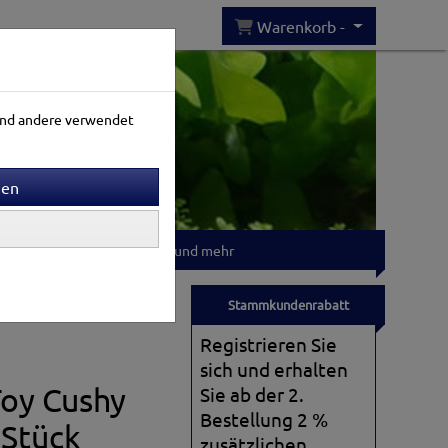
Warenkorb -
rend andere verwendet
Gartenwelt
T-shirts und mehr
Stammkundenrabatt
Registrieren Sie
sich und erhalten
Toy Cushy
Sie ab der 2.
Bestellung 2 %
 Stück
zusätzlichen