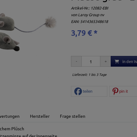
Artikel-Nr.:
12082-EBI
von
Laroy Group nv
EAN: 5414365348618
3,79 € *
in den 
Lieferzeit: 1 bis 3 Tage
teilen
pin it
wertungen
Hersteller
Frage stellen
ichem Plüsch
atzenminze auf der Innenseite