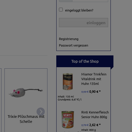
eingeloggt bleiben?
einloggen
Registrierung
Passwort vergessen
Top of the Shop
Miamor Trinkfein
Vitaldrink mit
Huhn 135ml
0,90 € *
0,99 €
Inhalt: 135 ml
Grundpreis:
6,67 € / l
Rinti Kennerfleisch
Trixie Plüschmaus mit
Baumwoll-Mäuse mit
Trixie Spielmaus 
Senior Huhn 800g
Schelle
Catnip
Gitterball
2,62 € *
2,79 €
Inhalt: 800 g