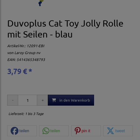
Duvoplus Cat Toy Jolly Rolle
mit Seilen - blau
Artikel-Nr.:
12091-EBI
von
Laroy Group nv
EAN: 5414365348793
3,79 € *
in den Warenkorb
Lieferzeit: 1 bis 3 Tage
teilen
teilen
pin it
tweet