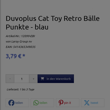
Duvoplus Cat Toy Retro Bälle
Punkte - blau
Artikel-Nr.:
12099-EBI
von
Laroy Group nv
EAN: 5414365349035
3,79 € *
in den Warenkorb
Lieferzeit: 1 bis 3 Tage
teilen
teilen
pin it
tweet