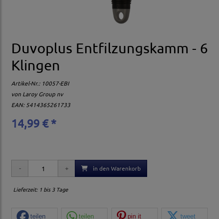
Duvoplus Entfilzungskamm - 6
Klingen
Artikel-Nr.:
10057-EBI
von
Laroy Group nv
EAN: 5414365261733
14,99 € *
in den Warenkorb
Lieferzeit: 1 bis 3 Tage
teilen
teilen
pin it
tweet