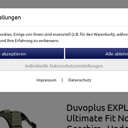
ellungen
okies. Einige von ihnen sind essenziell (z.B. für den Warenkorb), wäh
nd Ihre Erfahrung zu verbessern.
Individuelle Datenschutzeinstellungen
ntierwelt
Vogelwelt
Aquarienwelt
Terrarienwelt
Impressum
|
Datenschutz
eartikel
Duvoplus EXP
Ultimate Fit No