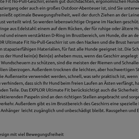
 Fit No-Pull-Geschirr, einem gut durchdachten, ergonomischen Hundege
aziergang oder auch ein großes Outdoor-Abenteuer ist, sind Sie unter
enießt optimale Bewegungsfreiheit, weil der durch Ziehen an der Lein
ust verteilt wird. So werden lebenswichtige Organe im Nacken geschütz
inge aus Edelstahl: einem auf dem Rücken, der für ruhige oder ältere Hu
sind und einem verstärkten D-Ring im Brustbereich, um Hunde, die an de
OR Ultimate Fit No-Pull-Geschirr ist um den Nacken und die Brust herum
n stapazierfähigen Materialien, für fast alle Hunde geeignet ist. Die Sc
ss der Hund kein(e) Bein(e) anheben muss, wenn das Geschirr angelegt 
r Wundscheuern zu schützen, sind die meisten der Riemen und Schnalle
ien überzogen. Außerdem trocknen die leichten, aber hochwertigen Sto
die Außenseite verwendet werden, schnell, was sehr praktisch ist, wenn
erhindern, dass sich Ihr Hund beim freien Laufen an Ästen verfängt, ha
den Teile. Das EXPLOR Ultimate Fit berücksichtigt auch die Sicherheit
lektierenden Paspeln sind an den richtigen Stellen angebracht und sorg
verkehr. Außerdem gibt es im Brustbereich des Geschirrs eine spezielle
er Anhänger leicht zugänglich und unbeschädigt bleibt. Rausgehen un
sign mit viel Bewegungsfreiheit