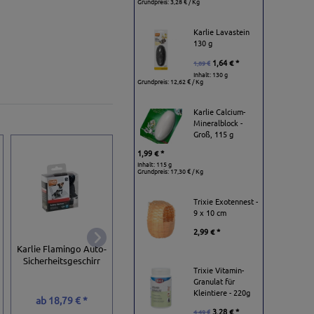
Grundpreis:
3,28 € / Kg
Karlie Lavastein
130 g
1,64 € *
1,89 €
Inhalt: 130 g
Grundpreis:
12,62 € / Kg
Karlie Calcium-
Mineralblock -
Groß, 115 g
1,99 € *
Inhalt: 115 g
Grundpreis:
17,30 € / Kg
Trixie Exotennest -
9 x 10 cm
2,99 € *
Karlie Flamingo
Karlie Flamingo Auto-
Pet-Star Softgesch
DogX2Go Geschirr -
Sicherheitsgeschirr
/ Netzgeschirr - Bl
Grün
Trixie Vitamin-
Granulat für
Kleintiere - 220g
ab
18,79 € *
18,95 € *
9,99 € *
3,28 € *
4,49 €