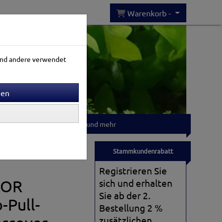
Warenkorb -
rend andere verwendet
Gartenwelt
T-shirts und mehr
Stammkundenrabatt
Registrieren Sie
LOR
sich und erhalten
Sie ab der 2.
-Pull-
Bestellung 2 %
zusätzlichen