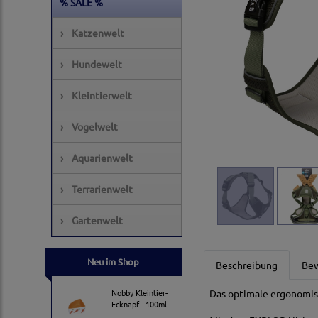
% SALE %
›
Katzenwelt
›
Hundewelt
›
Kleintierwelt
›
Vogelwelt
›
Aquarienwelt
›
Terrarienwelt
›
Gartenwelt
Neu im Shop
Beschreibung
Be
Nobby Kleintier-
Das optimale ergonomis
Ecknapf - 100ml