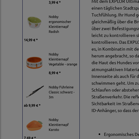
Mit dem EXPLOR Ultimate
3,99 € *
einen täglichen Stadtsp
Tuchfühlung. Ihr Hund g
Nobby
gleichmäßig über die Br
ergonomischer
Kleintiernapf
über zwei Befestigungsr
Radish
leicht zu kontrollieren 
14,99 € *
kontrollieren. Das EXPL
es, in Kombinatin mit de
Nobby
herum angebracht, so da
Kleintiernapf
die Haut des Hundes vo
Vegetable - orange
atmungsaktiven Material
8,99 € *
Innenseite als auch für 
schwimmen geht. Um zu v
Nobby Führleine
Schlaufen oder abstehen
Classic schwarz -
Straßenverkehr. Die ref
3m
Sichtbarkeit im Straßen
ab
9,99 € *
ID-Anhänger, so dass d
Nobby
Kleintiernapf
Karoto
Ergonomisches De
7,69 € *