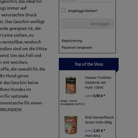
schirr, das ideal für
wegs immer auf
eingeloggt bleiben?
e verursachte Druck
t. Das Geschirr verfügt
einloggen
nde geeignet ist, die
r Leine ziehen, zu
Registrierung
 verstellbar, wodurch
Passwort vergessen
hnallen sind um die Mitte
wird. Um das Fell und
n mit weichen,
Top of the Shop
ffe, die sowohl für die
 Ihr Hund gerne
Miamor Trinkfein
t das Geschirr keine
Vitaldrink mit
Huhn 135ml
 Ihres Hundes im
en für optimale
0,90 € *
0,99 €
Inhalt: 135 ml
 Innentasche für einen
Grundpreis:
6,67 € / l
d ERKUNDEN!
Rinti Kennerfleisch
Senior Huhn 800g
2,62 € *
2,79 €
Inhalt: 800 g