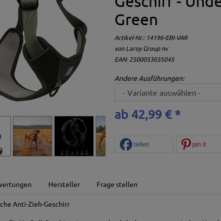
Geschirr - Und
Green
Artikel-Nr.:
14196-EBI-VAR
von
Laroy Group nv
EAN: 2500053035045
Andere Ausführungen:
ab 42,99 € *
teilen
pin it
wertungen
Hersteller
Frage stellen
che Anti-Zieh-Geschirr