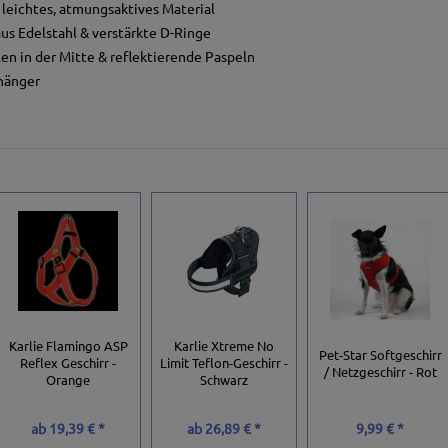
, leichtes, atmungsaktives Material
us Edelstahl & verstärkte D-Ringe
len in der Mitte & reflektierende Paspeln
nhänger
Karlie Flamingo ASP
Karlie Xtreme No
Pet-Star Softgeschirr
Reflex Geschirr -
Limit Teflon-Geschirr -
/ Netzgeschirr - Rot
Orange
Schwarz
ab
19,39 € *
ab
26,89 € *
9,99 € *