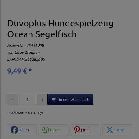
Duvoplus Hundespielzeug
Ocean Segelfisch
Artikel-Nr.:
13443-EBI
von
Laroy Group nv
EAN: 5414365385606
9,49 € *
in den Warenkorb
Lieferzeit: 1 bis 3 Tage
teilen
teilen
pin it
tweet