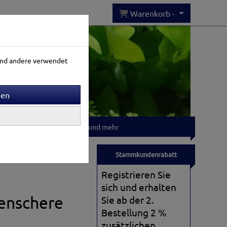
Warenkorb -
rend andere verwendet
Gartenwelt
T-shirts und mehr
Stammkundenrabatt
Registrieren Sie
sich und erhalten
lenschere
Sie ab der 2.
Bestellung 2 %
zusätzlichen