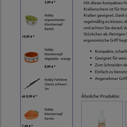
3,99 € *
Mit dieser kompakten Na
Krallenschere ist für Hu
Krallen geeignet. Dank d
Nobby
ergonomischer
regelmäßig zu kürzen, d
Kleintiernapf
und achten Sie darauf, d
Radish
Stückchen ab. Reinigen 
14,99 € *
ergonomische Griff lieg
Nobby
Kompakte, scharf
Kleintiernapf
Geeignet für weic
Vegetable - orange
Zum Schneiden der
8,99 € *
Einfach zu benut
Angenehmer Grif
Nobby Führleine
Classic schwarz -
3m
Ähnliche Produkte:
ab
9,99 € *
Nobby
Kleintiernapf
Karoto
7,69 € *