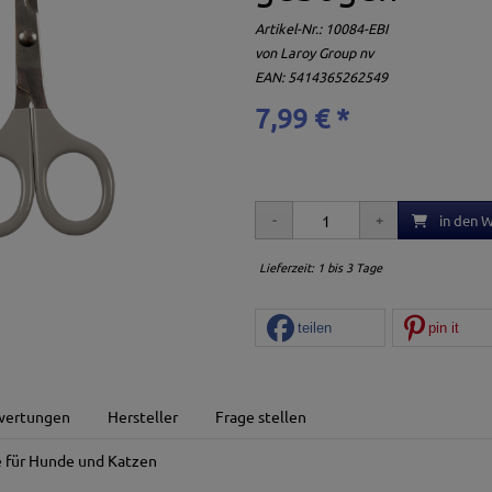
Artikel-Nr.:
10084-EBI
von
Laroy Group nv
EAN: 5414365262549
7,99 € *
in den 
Lieferzeit: 1 bis 3 Tage
teilen
pin it
wertungen
Hersteller
Frage stellen
 für Hunde und Katzen