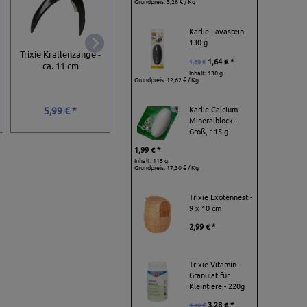
Grundpreis:
3,28 € / Kg
Karlie Lavastein
130 g
Duvoplus
Trixie Pfotenpfleg
Trixie Krallenzange -
Krallenzange
Spray - 50 ml
1,64 € *
1,89 €
ca. 11 cm
Guillotine
Inhalt: 130 g
Grundpreis:
12,62 € / Kg
3,99 € *
Karlie Calcium-
5,99 € *
10,99 € *
Grundpreis:
79,80 € / 
Mineralblock -
Groß, 115 g
1,99 € *
Inhalt: 115 g
Grundpreis:
17,30 € / Kg
Trixie Exotennest -
9 x 10 cm
2,99 € *
Trixie Vitamin-
Granulat für
Kleintiere - 220g
3,28 € *
4,49 €