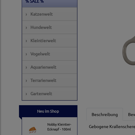
% SALE %
›
Katzenwelt
›
Hundewelt
›
Kleintierwelt
›
Vogelwelt
›
Aquarienwelt
›
Terrarienwelt
›
Gartenwelt
Neu im Shop
Beschreibung
Be
Nobby Kleintier-
Gebogene Krallenschere
Ecknapf - 100ml