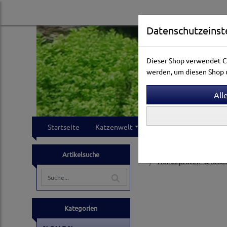
Datenschutzeinst
Dieser Shop verwendet Co
werden, um diesen Shop u
Startseite
Katzenwelt
Hundewelt
Klei
Hundewelt
Pflege & 
Artikelsuche
Hundepfoten- & Krall
Kategorien