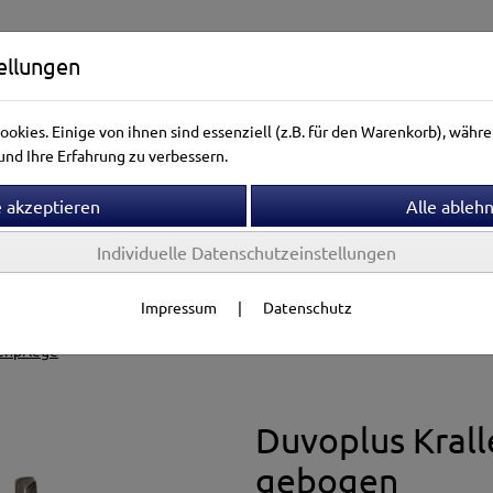
ellungen
okies. Einige von ihnen sind essenziell (z.B. für den Warenkorb), wäh
nd Ihre Erfahrung zu verbessern.
Individuelle Datenschutzeinstellungen
ntierwelt
Vogelwelt
Aquarienwelt
Terrarienwelt
Impressum
|
Datenschutz
Gesundheit
enpflege
Duvoplus Kral
gebogen