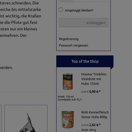
tieres schneiden. Die
weiche bis mittelstarke
eingeloggt bleiben?
st wichtig, die Krallen
e die Pfote gut fest
einloggen
esten nur ein kleines
vermehren. Der
Registrierung
Passwort vergessen
Top of the Shop
neiden.
Miamor Trinkfein
Vitaldrink mit
Huhn 135ml
0,90 € *
0,99 €
Inhalt: 135 ml
Grundpreis:
6,67 € / l
Rinti Kennerfleisch
Senior Huhn 800g
2,62 € *
2,79 €
Inhalt: 800 g