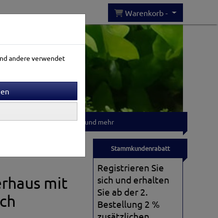
Warenkorb -
rend andere verwendet
Gartenwelt
T-shirts und mehr
Stammkundenrabatt
Registrieren Sie
rhaus mit
sich und erhalten
Sie ab der 2.
ch
Bestellung 2 %
zusätzlichen