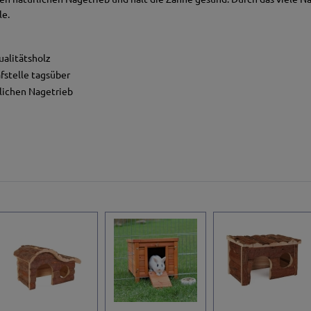
le.
ualitätsholz
fstelle tagsüber
lichen Nagetrieb