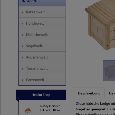
% SALE %
›
Katzenwelt
›
Hundewelt
›
Kleintierwelt
›
Vogelwelt
›
Aquarienwelt
›
Terrarienwelt
›
Gartenwelt
Beschreibung
Be
Neu im Shop
Diese hübsche Lodge mit
Nobby Kleintier-
Nagetier geeignet. Es is
Ecknapf - 100ml
fördert darüber hinaus 