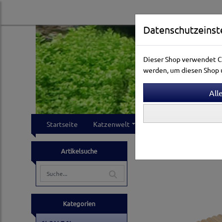
Datenschutzeinst
Dieser Shop verwendet Co
werden, um diesen Shop u
Startseite
Katzenwelt
Hundewelt
Klei
Kleintierwelt
Ausstat
Artikelsuche
Kategorien