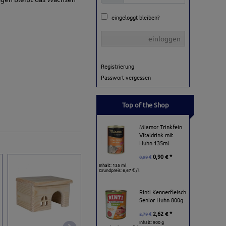
eingeloggt bleiben?
einloggen
Registrierung
Passwort vergessen
Top of the Shop
Miamor Trinkfein
Vitaldrink mit
Huhn 135ml
0,90 € *
0,99 €
Inhalt: 135 ml
Grundpreis:
6,67 € / l
Rinti Kennerfleisch
Senior Huhn 800g
2,62 € *
2,79 €
Inhalt: 800 g