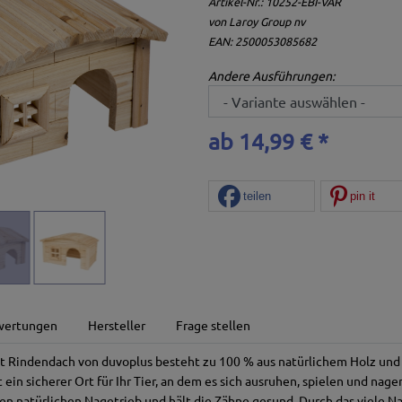
Artikel-Nr.:
10252-EBI-VAR
von
Laroy Group nv
EAN: 2500053085682
Andere Ausführungen:
ab 14,99 € *
teilen
pin it
wertungen
Hersteller
Frage stellen
 Rindendach von duvoplus besteht zu 100 % aus natürlichem Holz und is
t ein sicherer Ort für Ihr Tier, an dem es sich ausruhen, spielen und nag
den natürlichen Nagetrieb und hält die Zähne gesund. Durch das viele 