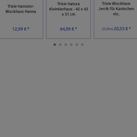
Trixie Blockhaus
Trixie Natura
Trixie Hamster-
Jerrik für Kaninchen
Kleintierhaus - 42 x 43
Blockhaus Hanna
etc.
x 51 cm
20,53 € *
12,99 € *
64,99 € *
27,99 €