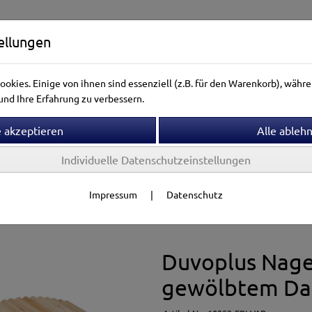
ellungen
okies. Einige von ihnen sind essenziell (z.B. für den Warenkorb), wäh
nd Ihre Erfahrung zu verbessern.
Individuelle Datenschutzeinstellungen
ntierwelt
Vogelwelt
Aquarienwelt
Terrarienwelt
Impressum
|
Datenschutz
tung & Zubehör
Holzhäuser
Duvoplus Nage
gewölbtem Da