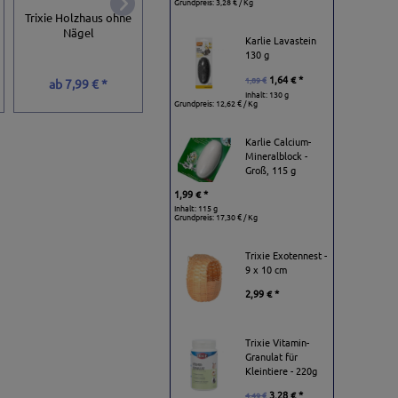
Grundpreis:
3,28 € / Kg
Trixie Futterhaus zum
Trixie Holzhaus ohne
Trixie Blockhaus Ti
Hängen -
Nägel
mit Kuschelbett
dunkelbraun/weiß
Karlie Lavastein
130 g
1,64 € *
1,89 €
56,33 € *
ab
7,99 € *
29,99 € *
64,99 €
Inhalt: 130 g
Grundpreis:
12,62 € / Kg
Karlie Calcium-
Mineralblock -
Groß, 115 g
1,99 € *
Inhalt: 115 g
Grundpreis:
17,30 € / Kg
Trixie Exotennest -
9 x 10 cm
2,99 € *
Trixie Vitamin-
Granulat für
Kleintiere - 220g
3,28 € *
4,49 €