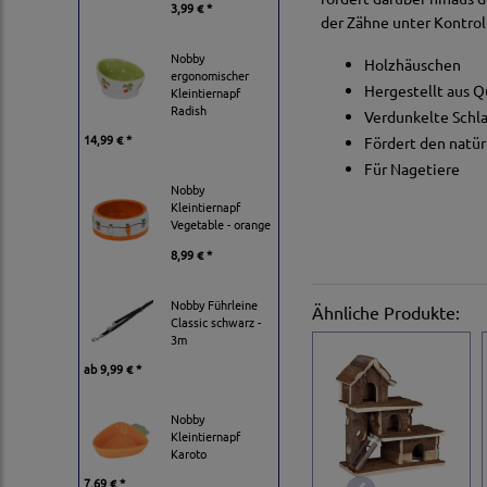
3,99 € *
der Zähne unter Kontrol
Nobby
Holzhäuschen
ergonomischer
Hergestellt aus Q
Kleintiernapf
Radish
Verdunkelte Schla
14,99 € *
Fördert den natür
Für Nagetiere
Nobby
Kleintiernapf
Vegetable - orange
8,99 € *
Nobby Führleine
Ähnliche Produkte:
Classic schwarz -
3m
ab
9,99 € *
Nobby
Kleintiernapf
Karoto
7,69 € *