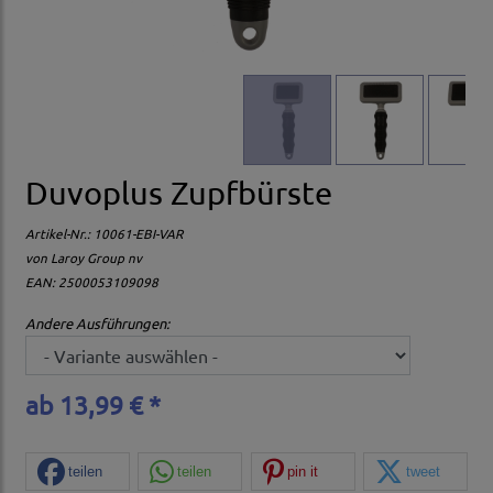
Duvoplus Zupfbürste
Artikel-Nr.:
10061-EBI-VAR
von
Laroy Group nv
EAN: 2500053109098
Andere Ausführungen:
ab 13,99 € *
teilen
teilen
pin it
tweet