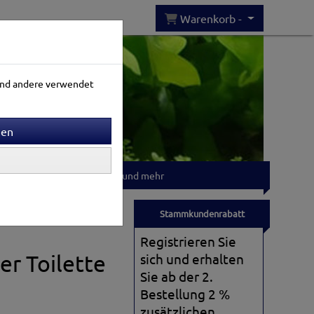
Warenkorb -
rend andere verwendet
Gartenwelt
T-shirts und mehr
Stammkundenrabatt
Registrieren Sie
er Toilette
sich und erhalten
Sie ab der 2.
Bestellung 2 %
zusätzlichen