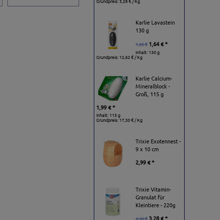
Grundpreis:
3,28 € / Kg
Karlie Lavastein
130 g
1,64 € *
1,89 €
Inhalt: 130 g
Grundpreis:
12,62 € / Kg
Karlie Calcium-
Mineralblock -
Groß, 115 g
1,99 € *
Inhalt: 115 g
Grundpreis:
17,30 € / Kg
Trixie Exotennest -
9 x 10 cm
2,99 € *
Trixie Vitamin-
Granulat für
Kleintiere - 220g
3,28 € *
4,49 €