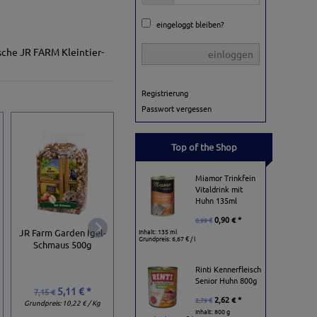
eingeloggt bleiben?
ische JR FARM Kleintier-
einloggen
Registrierung
Passwort vergessen
Top of the Shop
Miamor Trinkfein
Vitaldrink mit
Huhn 135ml
0,90 € *
0,99 €
JR Salzleckstein mit
JR Farm Grainles
JR Farm Garden Igel-
Inhalt: 135 ml
Halter 80g
Nager-Pralinen 12
Grundpreis:
6,67 € / l
Schmaus 500g
Rinti Kennerfleisch
Senior Huhn 800g
5,11 € *
1,74 € *
4,19 € *
7,15 €
2,05 €
5,59 €
2,62 € *
2,79 €
Grundpreis:
10,22 € / Kg
Grundpreis:
21,75 € / Kg
Grundpreis:
33,52 € / 
Inhalt: 800 g