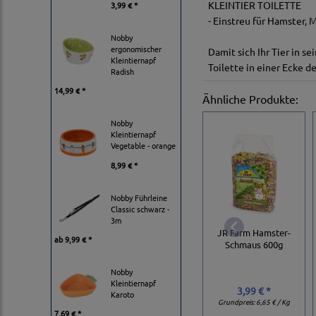
KLEINTIER TOILETTE
3,99 € *
- Einstreu für Hamster,
Nobby
ergonomischer
Damit sich Ihr Tier in s
Kleintiernapf
Toilette in einer Ecke de
Radish
14,99 € *
Ähnliche Produkte:
Nobby
Kleintiernapf
Vegetable - orange
8,99 € *
Nobby Führleine
Classic schwarz -
3m
JR Farm Hamster-
ab
9,99 € *
Schmaus 600g
Nobby
Kleintiernapf
3,99 € *
Karoto
Grundpreis:
6,65 € / Kg
7,69 € *