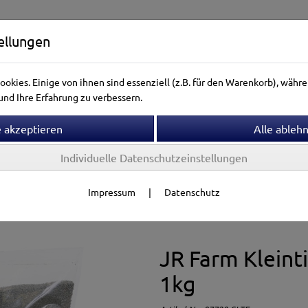
ellungen
okies. Einige von ihnen sind essenziell (z.B. für den Warenkorb), wäh
nd Ihre Erfahrung zu verbessern.
Individuelle Datenschutzeinstellungen
ntierwelt
Vogelwelt
Aquarienwelt
Terrarienwelt
Impressum
|
Datenschutz
rfutter & Snacks
JR Farm
JR Farm Kleinti
1kg