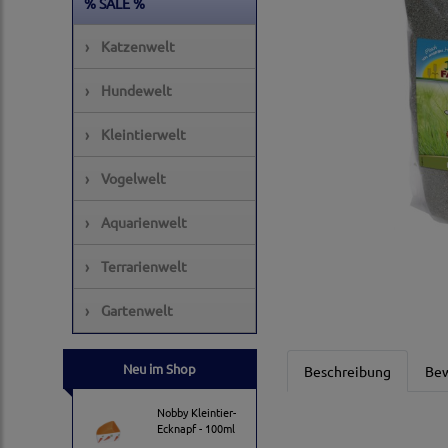
% SALE %
›
Katzenwelt
›
Hundewelt
›
Kleintierwelt
›
Vogelwelt
›
Aquarienwelt
›
Terrarienwelt
›
Gartenwelt
Neu im Shop
Beschreibung
Be
Nobby Kleintier-
Ecknapf - 100ml