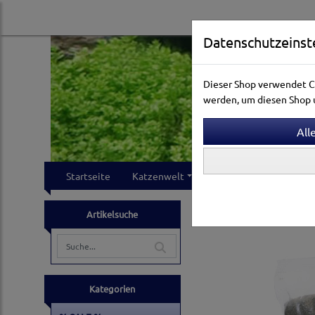
Datenschutzeinst
Dieser Shop verwendet Co
werden, um diesen Shop u
Startseite
Katzenwelt
Hundewelt
Klei
Kleintierwelt
Kleintie
Artikelsuche
Kategorien