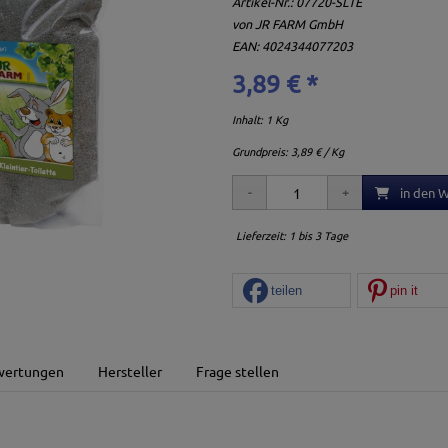
Artikel-Nr.:
07720-SLTE
von
JR FARM GmbH
EAN: 4024344077203
3,89 € *
Inhalt: 1 Kg
Grundpreis:
3,89 € / Kg
in den 
Lieferzeit: 1 bis 3 Tage
teilen
pin it
wertungen
Hersteller
Frage stellen