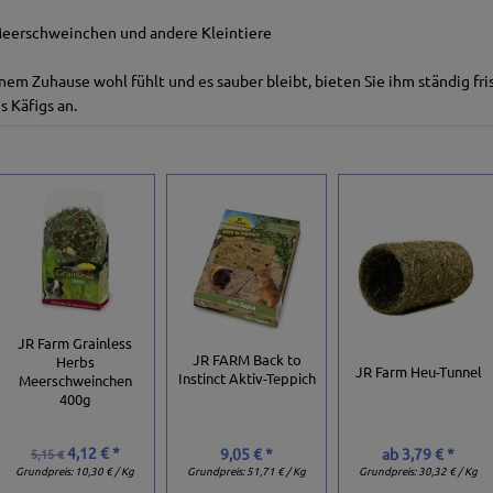
 Meerschweinchen und andere Kleintiere
einem Zuhause wohl fühlt und es sauber bleibt, bieten Sie ihm ständig fr
s Käfigs an.
JR Farm Grainless
JR FARM Back to
Herbs
JR Farm Heu-Tunnel
Instinct Aktiv-Teppich
Meerschweinchen
400g
4,12 € *
9,05 € *
ab
3,79 € *
5,15 €
Grundpreis:
10,30 € / Kg
Grundpreis:
51,71 € / Kg
Grundpreis:
30,32 € / Kg