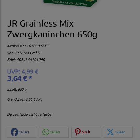
JR Grainless Mix
Zwergkaninchen 650g
Artikel-Nr.:
101090-SLTE
von
JR FARM GmbH
EAN: 4024344101090
UVP: 4,99 €
3,64 € *
Inhalt: 650 g
Grundpreis:
5,60 € / Kg
Derzeit leider nicht verfügbar
teilen
teilen
pin it
tweet