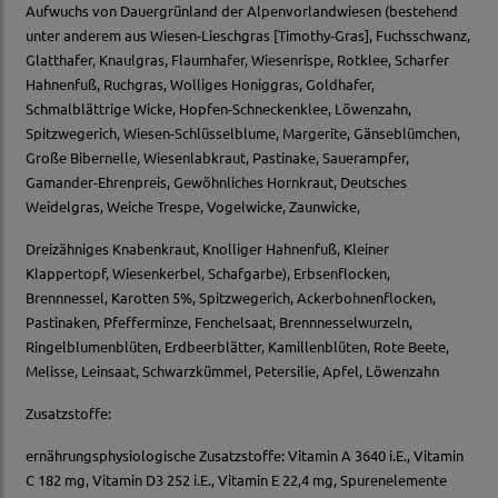
Aufwuchs von Dauergrünland der Alpenvorlandwiesen (bestehend
unter anderem aus Wiesen-Lieschgras [Timothy-Gras], Fuchsschwanz,
Glatthafer, Knaulgras, Flaumhafer, Wiesenrispe, Rotklee, Scharfer
Hahnenfuß, Ruchgras, Wolliges Honiggras, Goldhafer,
Schmalblättrige Wicke, Hopfen-Schneckenklee, Löwenzahn,
Spitzwegerich, Wiesen-Schlüsselblume, Margerite, Gänseblümchen,
Große Bibernelle, Wiesenlabkraut, Pastinake, Sauerampfer,
Gamander-Ehrenpreis, Gewöhnliches Hornkraut, Deutsches
Weidelgras, Weiche Trespe, Vogelwicke, Zaunwicke,
Dreizähniges Knabenkraut, Knolliger Hahnenfuß, Kleiner
Klappertopf, Wiesenkerbel, Schafgarbe), Erbsenflocken,
Brennnessel, Karotten 5%, Spitzwegerich, Ackerbohnenflocken,
Pastinaken, Pfefferminze, Fenchelsaat, Brennnesselwurzeln,
Ringelblumenblüten, Erdbeerblätter, Kamillenblüten, Rote Beete,
Melisse, Leinsaat, Schwarzkümmel, Petersilie, Apfel, Löwenzahn
Zusatzstoffe:
ernährungsphysiologische Zusatzstoffe: Vitamin A 3640 i.E., Vitamin
C 182 mg, Vitamin D3 252 i.E., Vitamin E 22,4 mg, Spurenelemente