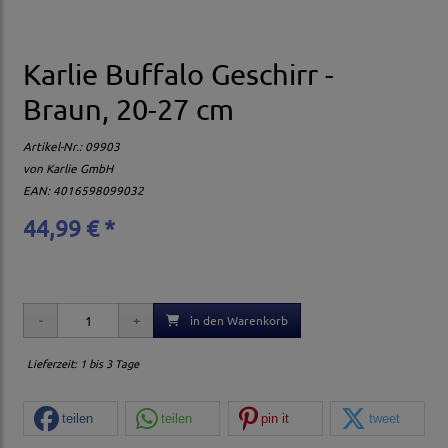
Karlie Buffalo Geschirr -
Braun, 20-27 cm
Artikel-Nr.:
09903
von
Karlie GmbH
EAN: 4016598099032
44,99 € *
in den Warenkorb
Lieferzeit: 1 bis 3 Tage
teilen
teilen
pin it
tweet