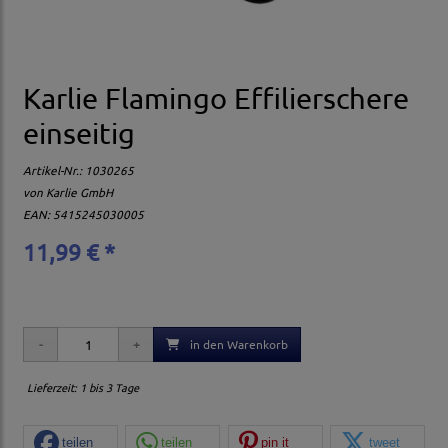
Karlie Flamingo Effilierschere
einseitig
Artikel-Nr.:
1030265
von
Karlie GmbH
EAN: 5415245030005
11,99 € *
in den Warenkorb
Lieferzeit: 1 bis 3 Tage
teilen
teilen
pin it
tweet