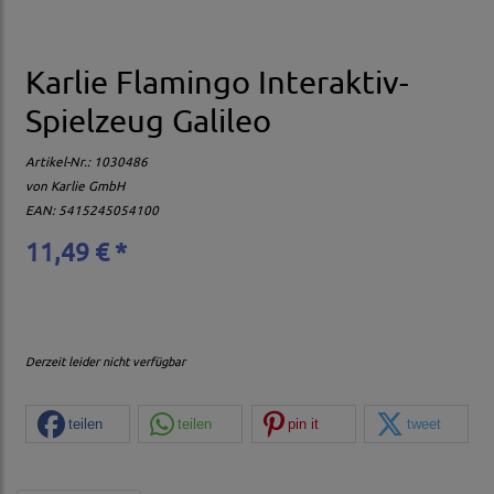
Karlie Flamingo Interaktiv-
Spielzeug Galileo
Artikel-Nr.:
1030486
von
Karlie GmbH
EAN: 5415245054100
11,49 € *
Derzeit leider nicht verfügbar
teilen
teilen
pin it
tweet