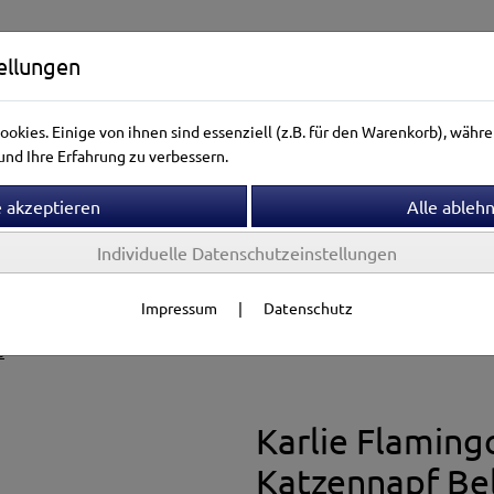
ellungen
okies. Einige von ihnen sind essenziell (z.B. für den Warenkorb), wäh
nd Ihre Erfahrung zu verbessern.
Individuelle Datenschutzeinstellungen
ntierwelt
Vogelwelt
Aquarienwelt
Terrarienwelt
Impressum
|
Datenschutz
fe & Tränken
e
Karlie Flaming
Katzennapf Be