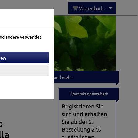
Warenkorb -
rend andere verwendet
Gartenwelt
T-shirts und mehr
Stammkundenrabatt
Registrieren Sie
sich und erhalten
o
Sie ab der 2.
Bestellung 2 %
lla
zusätzlichen