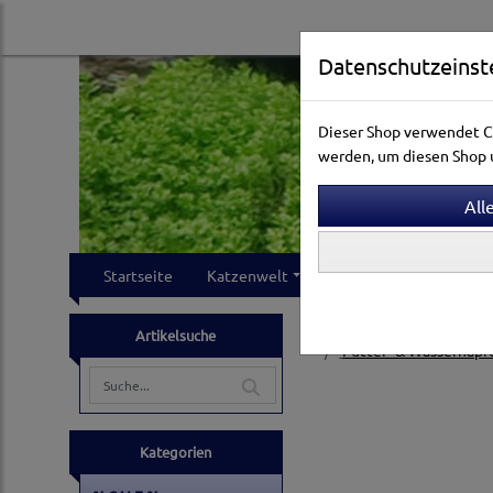
Datenschutzeinst
Dieser Shop verwendet Co
werden, um diesen Shop u
Startseite
Katzenwelt
Hundewelt
Klei
Katzenwelt
Katzennäp
Artikelsuche
Futter- & Wassernäpf
Kategorien