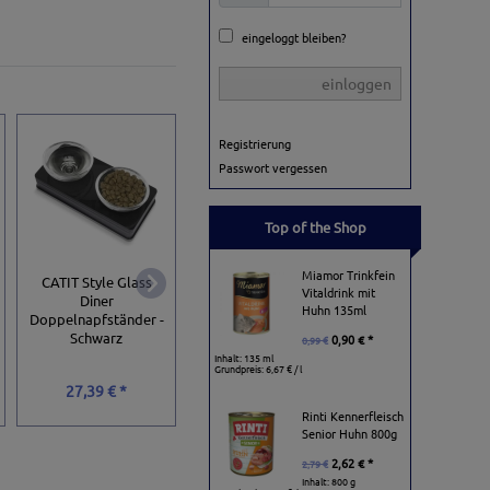
eingeloggt bleiben?
einloggen
Registrierung
Passwort vergessen
Top of the Shop
Miamor Trinkfein
CATIT Style Glass
Vitaldrink mit
Diner
Trixie Keramiknapf
Trixie Keramikna
Huhn 135ml
Doppelnapfständer -
mit Motiv - 200 ml
Thanks for servic
Schwarz
0,90 € *
0,99 €
Inhalt: 135 ml
Grundpreis:
6,67 € / l
27,39 € *
4,99 € *
4,99 € *
Rinti Kennerfleisch
Senior Huhn 800g
2,62 € *
2,79 €
Inhalt: 800 g