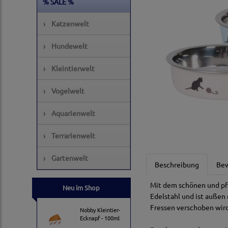
% SALE %
›
Katzenwelt
›
Hundewelt
›
Kleintierwelt
›
Vogelwelt
›
Aquarienwelt
›
Terrarienwelt
›
Gartenwelt
Beschreibung
Be
Mit dem schönen und pfl
Neu im Shop
Edelstahl und ist außen
Fressen verschoben wird
Nobby Kleintier-
Ecknapf - 100ml