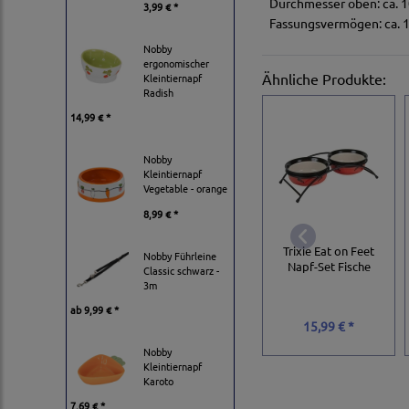
Durchmesser oben: ca. 
3,99 € *
Fassungsvermögen: ca. 
Nobby
ergonomischer
Ähnliche Produkte:
Kleintiernapf
Radish
14,99 € *
Nobby
Kleintiernapf
Vegetable - orange
8,99 € *
Trixie Eat on Feet
Nobby Führleine
Napf-Set Fische
Classic schwarz -
3m
ab
9,99 € *
15,99 € *
Nobby
Kleintiernapf
Karoto
7,69 € *