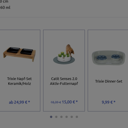
10 cm
160 ml
Catit Senses 2.0
Trixie Napf-Set
Trixie Dinner-Set
Aktiv-Futternapf
Keramik/Holz
15,00 € *
ab
24,99 € *
9,99 € *
18,39 €