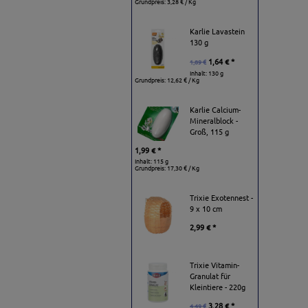
Grundpreis:
3,28 € / Kg
Karlie Lavastein
130 g
1,64 € *
1,89 €
Inhalt: 130 g
Grundpreis:
12,62 € / Kg
Karlie Calcium-
Mineralblock -
Groß, 115 g
1,99 € *
Inhalt: 115 g
Grundpreis:
17,30 € / Kg
Trixie Exotennest -
9 x 10 cm
2,99 € *
Trixie Vitamin-
Granulat für
Kleintiere - 220g
3,28 € *
4,49 €