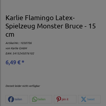
Karlie Flamingo Latex-
Spielzeug Monster Bruce - 15
cm
Artikel-Nr.:
1030706
von
Karlie GmbH
EAN: 5415245076102
6,49 € *
Derzeit leider nicht verfügbar
teilen
teilen
pin it
tweet