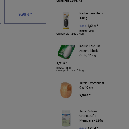
Grundpreis:
3,28 € / Kg
Karlie Lavastein
9,99 € *
10,99 € *
6,29 € *
130 g
1,64 € *
1,89 €
Inhalt: 130 g
Grundpreis:
12,62 € / Kg
Karlie Calcium-
Mineralblock -
Groß, 115 g
1,99 € *
Inhalt: 115 g
Grundpreis:
17,30 € / Kg
Trixie Exotennest -
9 x 10 cm
2,99 € *
Trixie Vitamin-
Granulat für
Kleintiere - 220g
3,28 € *
4,49 €