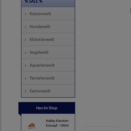
% SALE %
›
Katzenwelt
›
Hundewelt
›
Kleintierwelt
›
Vogelwelt
›
Aquarienwelt
›
Terrarienwelt
›
Gartenwelt
Neu im Shop
Nobby Kleintier-
Ecknapf - 100ml