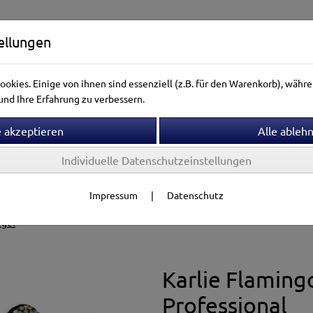
ellungen
okies. Einige von ihnen sind essenziell (z.B. für den Warenkorb), wäh
nd Ihre Erfahrung zu verbessern.
Individuelle Datenschutzeinstellungen
ntierwelt
Vogelwelt
Aquarienwelt
Terrarienwelt
Impressum
|
Datenschutz
Gesundheit
Fellpflege
egel
Karlie Flaming
Professional