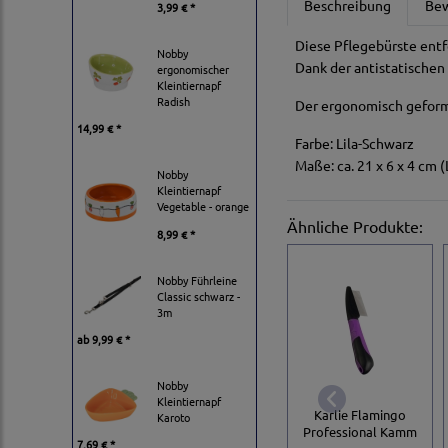
Beschreibung
Be
3,99 € *
Diese Pflegebürste entf
Nobby
Dank der antistatischen
ergonomischer
Kleintiernapf
Radish
Der ergonomisch geformt
14,99 € *
Farbe: Lila-Schwarz
Maße: ca. 21 x 6 x 4 cm 
Nobby
Kleintiernapf
Vegetable - orange
Ähnliche Produkte:
8,99 € *
Nobby Führleine
Classic schwarz -
3m
ab
9,99 € *
Nobby
Kleintiernapf
Karlie Flamingo
Karoto
Professional Kamm
7,69 € *