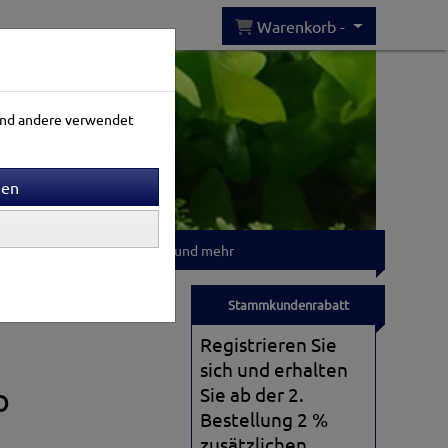
Warenkorb -
rend andere verwendet
Gartenwelt
T-shirts und mehr
Stammkundenrabatt
Registrieren Sie
sich und erhalten
o
Sie ab der 2.
Bestellung 2 %
zusätzlichen