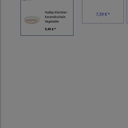
Nobby Kleintier-
7,39 € *
Keramikschale
Vegetable
9,49 € *