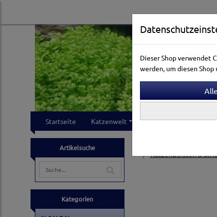
Datenschutzeinst
Dieser Shop verwendet Co
werden, um diesen Shop u
Startseite
Katzenwelt
Hundewelt
Klei
Katzenwelt
Pflege & 
Artikelsuche
Katzenbürsten & Stri
Kategorien