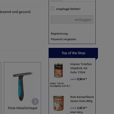
eingeloggt bleiben?
glänzend und gesund.
einloggen
Registrierung
Passwort vergessen
Top of the Shop
Miamor Trinkfein
Vitaldrink mit
Huhn 135ml
0,90 € *
0,99 €
Inhalt: 135 ml
Grundpreis:
6,67 € / l
Rinti Kennerfleisch
Senior Huhn 800g
Karlie Flamingo
Trixie Fell-Entwirrer
Trixie Metallstriegel
Professional
2,62 € *
2,79 €
mit rotierende Zinken
Flohkamm
Inhalt: 800 g