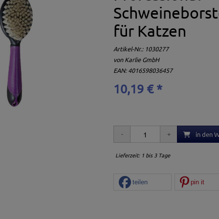
Schweineborst
für Katzen
Artikel-Nr.:
1030277
von
Karlie GmbH
EAN: 4016598036457
10,19 € *
in den 
Lieferzeit: 1 bis 3 Tage
teilen
pin it