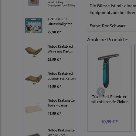
Inhalt: 15 Kg
Die Bürste ist mit eine
Grundpreis:
1,61 € / Kg
Equipment, um bei Ihrem
TickLess PET
Ultraschallgerät
Farbe: Rot-Schwarz
29,90 € *
Ähnliche Produkte:
Nobby Kratzbrett
Wave aus Karton
22,99 € *
Nobby Kratzbrett
Lounge aus Karton
19,99 € *
Trixie Fell-Entwirrer
Nobby Kratzmatte
mit rotierende Zinken
Towa - creme
18,99 € *
10,99 € *
Nobby Kratzmatte
Wanko - grau