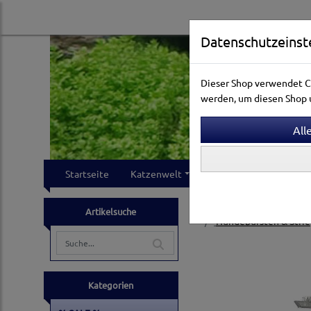
Datenschutzeinst
Dieser Shop verwendet Co
werden, um diesen Shop u
Startseite
Katzenwelt
Hundewelt
Klei
Hundewelt
Pflege & 
Artikelsuche
Hundebürsten & Strie
Kategorien