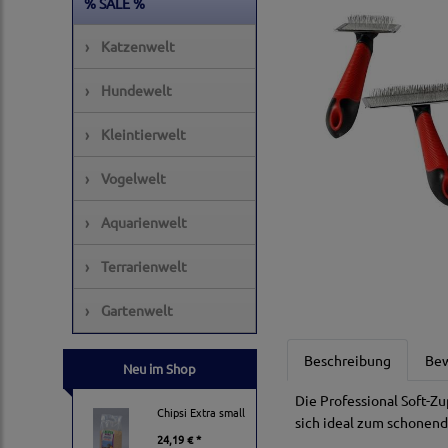
% SALE %
›
Katzenwelt
›
Hundewelt
›
Kleintierwelt
›
Vogelwelt
›
Aquarienwelt
›
Terrarienwelt
›
Gartenwelt
Beschreibung
Be
Neu im Shop
Die Professional Soft-Z
Chipsi Extra small
sich ideal zum schonend
24,19 € *