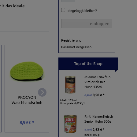
it das ideale
eingeloggt bleiben?
einloggen
Registrierung
Passwort vergessen
Top of the Shop
Miamor Trinkfein
Vitaldrink mit
Huhn 135ml
Trixie Holzbürste 
0,90 € *
0,99 €
Trixie Kurzhaar-Fell-
PROCYON
doppelseitig, 18 x
Inhalt: 135 ml
Entwirrer aus Bambus
Waschhandschuh
Grundpreis:
6,67 € / l
cm
Rinti Kennerfleisch
Senior Huhn 800g
4,81 € *
8,99 € *
4,99 € *
6,99 €
2,62 € *
2,79 €
Inhalt: 800 g