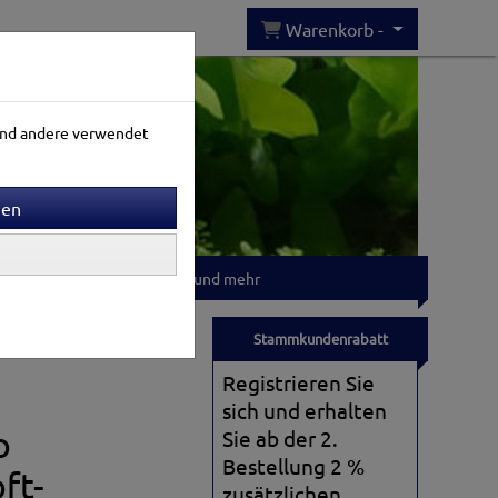
Warenkorb -
rend andere verwendet
Gartenwelt
T-shirts und mehr
Stammkundenrabatt
Registrieren Sie
sich und erhalten
o
Sie ab der 2.
Bestellung 2 %
ft-
zusätzlichen