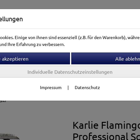
ellungen
okies. Einige von ihnen sind essenziell (z.B. für den Warenkorb), wäh
nd Ihre Erfahrung zu verbessern.
Individuelle Datenschutzeinstellungen
ntierwelt
Vogelwelt
Aquarienwelt
Terrarienwelt
Impressum
|
Datenschutz
Gesundheit
Fellpflege
gel
Karlie Flaming
Professional So