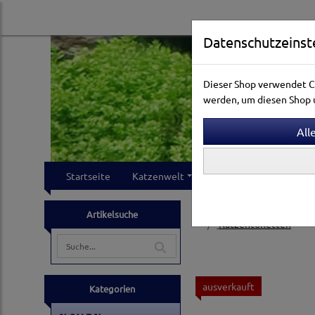
Datenschutzeinst
Dieser Shop verwendet Co
werden, um diesen Shop u
Startseite
Katzenwelt
Hundewelt
Klei
Katzenwelt
Toiletten
Artikelsuche
Katzentoiletten
ausverkauft
Kategorien