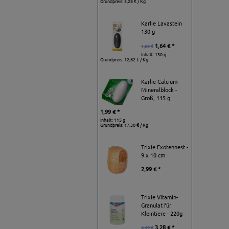
Grundpreis:
3,28 € / Kg
Karlie Lavastein
130 g
1,64 € *
1,89 €
Inhalt: 130 g
Grundpreis:
12,62 € / Kg
Karlie Calcium-
Mineralblock -
Groß, 115 g
1,99 € *
Inhalt: 115 g
Grundpreis:
17,30 € / Kg
Trixie Exotennest -
9 x 10 cm
2,99 € *
Trixie Vitamin-
Granulat für
Kleintiere - 220g
3,28 € *
4,49 €