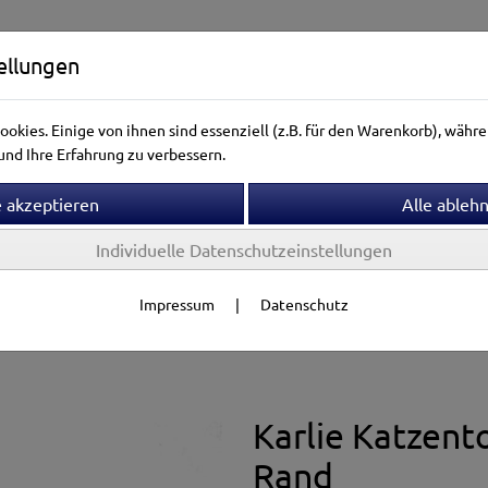
ellungen
okies. Einige von ihnen sind essenziell (z.B. für den Warenkorb), wäh
nd Ihre Erfahrung zu verbessern.
Individuelle Datenschutzeinstellungen
ntierwelt
Vogelwelt
Aquarienwelt
Terrarienwelt
Impressum
|
Datenschutz
 & Katzenstreu
Karlie Katzento
Rand