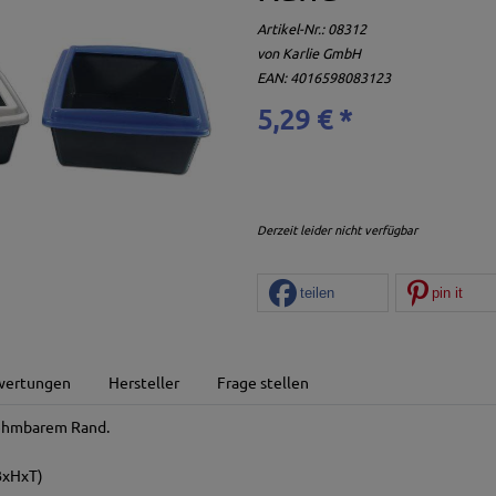
Artikel-Nr.:
08312
von
Karlie GmbH
EAN: 4016598083123
5,29 € *
Derzeit leider nicht verfügbar
teilen
pin it
wertungen
Hersteller
Frage stellen
nehmbarem Rand.
(BxHxT)