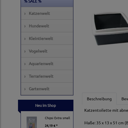
% SALE %
›
Katzenwelt
›
Hundewelt
›
Kleintierwelt
›
Vogelwelt
›
Aquarienwelt
›
Terrarienwelt
›
Gartenwelt
Beschreibung
Be
Neu im Shop
Katzentoilette mit ab
Chipsi Extra small
Maße: 35 x 13 x 51 cm 
24,19 € *