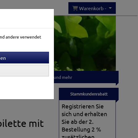
Warenkorb -
rend andere verwendet
Gartenwelt
T-shirts und mehr
Stammkundenrabatt
Registrieren Sie
sich und erhalten
ilette mit
Sie ab der 2.
Bestellung 2 %
zusätzlichen