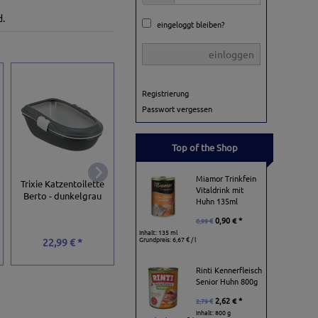
d.
eingeloggt bleiben?
einloggen
Registrierung
Passwort vergessen
Top of the Shop
Miamor Trinkfein
Savic Katzentoilette
Trixie Katzentoilette
Trixie Katzentoilet
Vitaldrink mit
Nestor - weiß/grau
Berto - dunkelgrau
Cisco mit Rand
Huhn 135ml
0,90 € *
0,99 €
Inhalt: 135 ml
Grundpreis:
6,67 € / l
18,23 € *
22,99 € *
9,99 € *
23,99 €
Rinti Kennerfleisch
Senior Huhn 800g
2,62 € *
2,79 €
Inhalt: 800 g