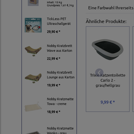
Inhalt: 15 Kg
Grundpreis:
1,61 € / Kg
Eine Farbwahl Ihrerseits
TickLess PET
Ähnliche Produkte:
Ultraschallgerät
29,90 € *
Nobby Kratzbrett
Wave aus Karton
22,99 € *
Nobby Kratzbrett
Trixie Katzentoilette
Lounge aus Karton
Carlo 2 -
grau/hellgrau
19,99 € *
Nobby Kratzmatte
9,99 € *
Towa - creme
18,99 € *
Nobby Kratzmatte
Wanko - grau