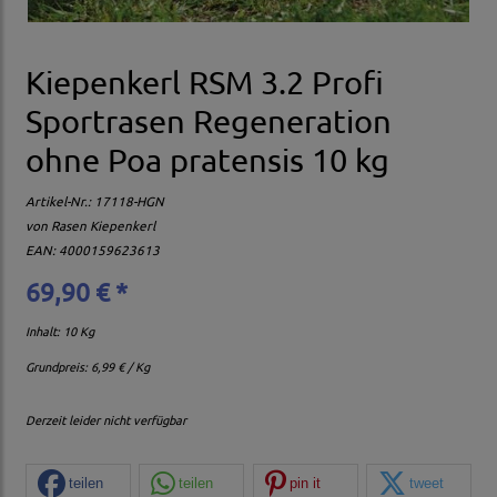
Kiepenkerl RSM 3.2 Profi
Sportrasen Regeneration
ohne Poa pratensis 10 kg
Artikel-Nr.:
17118-HGN
von
Rasen Kiepenkerl
EAN: 4000159623613
69,90 € *
Inhalt: 10 Kg
Grundpreis:
6,99 € / Kg
Derzeit leider nicht verfügbar
teilen
teilen
pin it
tweet