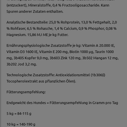
(entzuckert), Mineralstoffe, 0,4 % Fructooligosaccharide. Kann
Spuren anderer Zutaten enthalten.
Analytische Bestandteile: 25,0 % Rohprotein, 13,0 % Fettgehalt, 2,0
% Rohfaser, 6,5 % Rohasche, 1,4 % Calcium, 0,9 % Phosphor, 0,08 %
Magnesium. 15,86 MJ ME je kg Futter.
Ernährungsphysiologische Zusatzstoffe je kg: Vitamin A 20.000 IE,
Vitamin D3 1600 IE, Vitamin E 200 mg, Biotin 1000 µg, Taurin 1000
mg, 3b405 Kupfer 9,0 mg, 3b603 Zink 120 mg, 3b502 Mangan 12 mg,
3b202 Jod 3,2 mg.
Technologische Zusatzstoffe: Antioxidationsmittel (1b306(i)
Tocopherolextrakt aus pflanzlichen Ölen).
Fütterungsempfehlung:
Endgewicht des Hundes = Fütterungsempfehlung in Gramm pro Tag
5 kg = 84-115 g
10 kg = 140-190 g