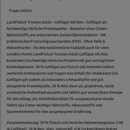
Frage stellen
LandFleisch Trocken Adult - Geflügel mit Reis - Geflügel als
hochwertige tierische Proteinquelle - Rezeptur ohne Gluten -
Ballaststoffe aus entzuckerten Zuckerrübenschnitzeln - Mit
präbiotischen Fructooligosacchariden (FOS) - Ohne Hefe &
Hülsenfrüchte - für eine bekömmliche Mahlzeit auch für viele
sensible Hunde LandFleisch Trocken Adult Geflügel mit Reis
kombiniert hochwertige tierische Proteine mit gut verträglichen
Kohlenhydraten. 39 % Geflügel aus Fleisch und Innereien liefern
wertvolle Aminosäuren und tragen zum Erhalt der Muskulatur bei.
Geflügel gilt zudem als besonders schmackhafte und gut
akzeptierte Proteinquelle. 26 % Reis dient als glutenfreie, leicht
verdauliche Kohlenhydratquelle und liefern gut verwertbare Energie
für den Alltag. Als Alleinfuttermittel für ausgewachsene Hunde
liefert das Futter wichtige Nährstoffe, Mineralstoffe und
Spurenelemente für eine ausgewogene Ernährung.
Zusammensetzung: 39 % Fleisch und tierische Nebenerzeugnisse (100
% Geflügel), 26 % Reis, Mais, Maisgrieß, 6 % Zuckerrübenschnitzel