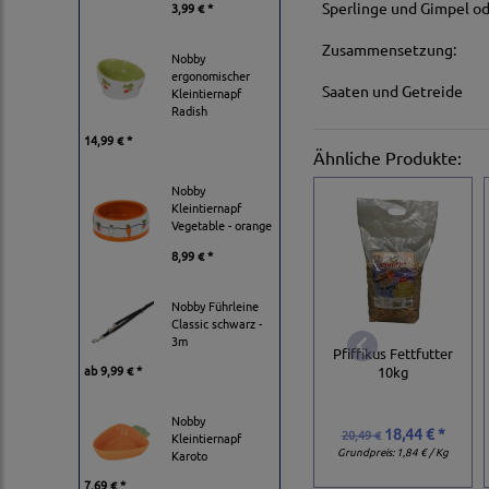
Sperlinge und Gimpel od
3,99 € *
Zusammensetzung:
Nobby
ergonomischer
Saaten und Getreide
Kleintiernapf
Radish
14,99 € *
Ähnliche Produkte:
Nobby
Kleintiernapf
Vegetable - orange
8,99 € *
Nobby Führleine
Classic schwarz -
3m
Pfiffikus Fettfutter
ab
9,99 € *
10kg
Nobby
18,44 € *
20,49 €
Kleintiernapf
Grundpreis:
1,84 € / Kg
Karoto
7,69 € *