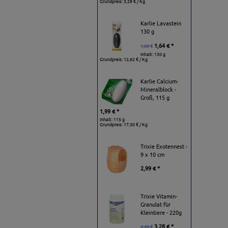
Grundpreis:
3,28 € / Kg
Karlie Lavastein
130 g
1,64 € *
1,89 €
Inhalt: 130 g
Grundpreis:
12,62 € / Kg
Karlie Calcium-
Mineralblock -
Groß, 115 g
1,99 € *
Inhalt: 115 g
Grundpreis:
17,30 € / Kg
Trixie Exotennest -
9 x 10 cm
2,99 € *
Trixie Vitamin-
Granulat für
Kleintiere - 220g
3,28 € *
4,49 €