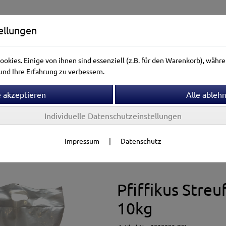
ellungen
okies. Einige von ihnen sind essenziell (z.B. für den Warenkorb), wäh
nd Ihre Erfahrung zu verbessern.
Individuelle Datenschutzeinstellungen
ntierwelt
Vogelwelt
Aquarienwelt
Terrarienwelt
Impressum
|
Datenschutz
lfutter
Futter-Mischungen
Pfiffikus Streu
10kg