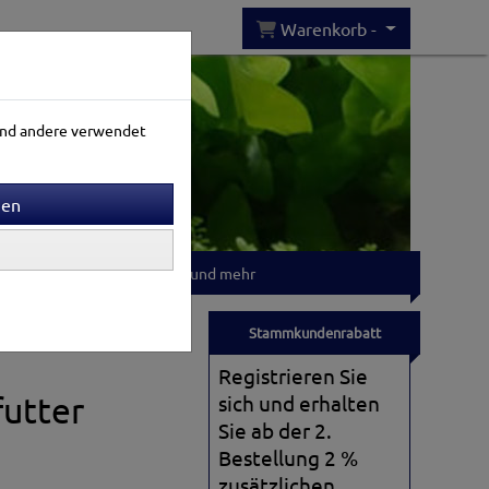
Warenkorb -
rend andere verwendet
Gartenwelt
T-shirts und mehr
Stammkundenrabatt
Registrieren Sie
futter
sich und erhalten
Sie ab der 2.
Bestellung 2 %
zusätzlichen