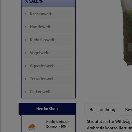
% SALE %
›
Katzenwelt
›
Hundewelt
›
Kleintierwelt
›
Vogelwelt
›
Aquarienwelt
›
Terrarienwelt
›
Gartenwelt
Neu im Shop
Beschreibung
Be
Streufutter für Wildvög
Nobby Kleintier-
Ecknapf - 100ml
Ambrosia kontrolliert u