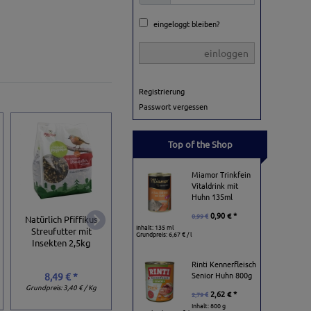
eingeloggt bleiben?
einloggen
Registrierung
Passwort vergessen
Top of the Shop
Miamor Trinkfein
Vitaldrink mit
Huhn 135ml
0,90 € *
0,99 €
Natürlich Pfiffikus
Natürlich Pfiffiku
Inhalt: 135 ml
Pfiffikus Vogelhaus
Streufutter mit
Streufutter mit
Grundpreis:
6,67 € / l
Bistro Multiplex
Insekten 2,5kg
Insekten 10kg
Rinti Kennerfleisch
Senior Huhn 800g
8,49 € *
26,99 € *
14,29 € *
Grundpreis:
3,40 € / Kg
Grundpreis:
2,70 € / K
2,62 € *
2,79 €
Inhalt: 800 g