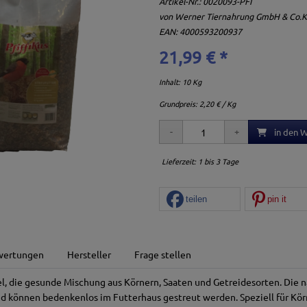
Artikel-Nr.:
0020093-PFI
von
Werner Tiernahrung GmbH & Co.
EAN: 4000593200937
21,99 € *
Inhalt: 10 Kg
Grundpreis:
2,20 € / Kg
in den 
Lieferzeit: 1 bis 3 Tage
teilen
pin it
wertungen
Hersteller
Frage stellen
el, die gesunde Mischung aus Körnern, Saaten und Getreidesorten. Die n
nd können bedenkenlos im Futterhaus gestreut werden. Speziell für Kör