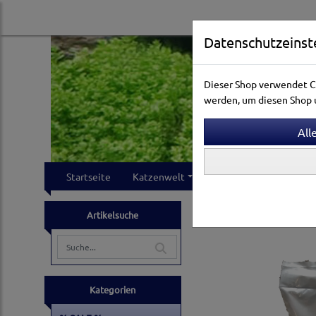
Datenschutzeinst
Dieser Shop verwendet Co
werden, um diesen Shop u
Startseite
Katzenwelt
Hundewelt
Klei
Vogelwelt
Gartenvoge
Artikelsuche
Kategorien