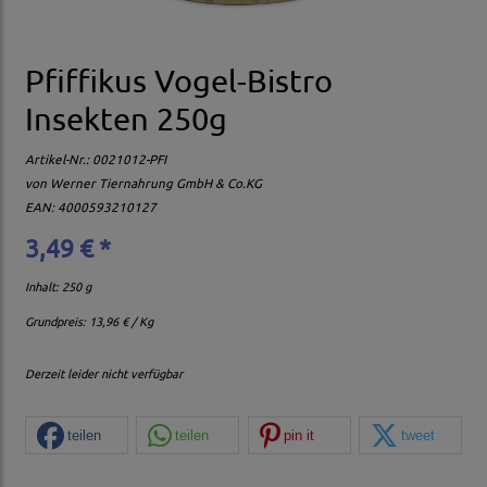
Pfiffikus Vogel-Bistro
Insekten 250g
Artikel-Nr.:
0021012-PFI
von
Werner Tiernahrung GmbH & Co.KG
EAN: 4000593210127
3,49 € *
Inhalt: 250 g
Grundpreis:
13,96 € / Kg
Derzeit leider nicht verfügbar
teilen
teilen
pin it
tweet