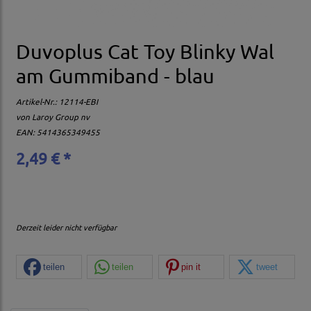
Duvoplus Cat Toy Blinky Wal
am Gummiband - blau
Artikel-Nr.:
12114-EBI
von
Laroy Group nv
EAN: 5414365349455
2,49 € *
Derzeit leider nicht verfügbar
teilen
teilen
pin it
tweet