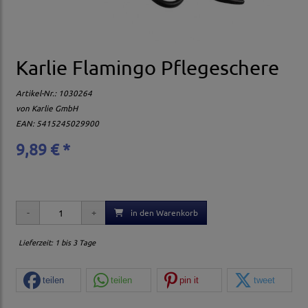
Karlie Flamingo Pflegeschere
Artikel-Nr.:
1030264
von
Karlie GmbH
EAN: 5415245029900
9,89 € *
in den Warenkorb
Lieferzeit: 1 bis 3 Tage
teilen
teilen
pin it
tweet