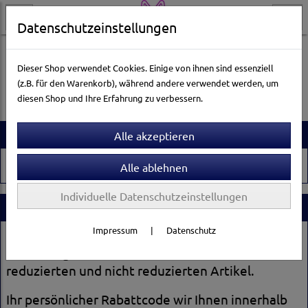
Datenschutzeinstellungen
Aquarienwelt
Seewasserpflege
Dieser Shop verwendet Cookies. Einige von ihnen sind essenziell
(z.B. für den Warenkorb), während andere verwendet werden, um
diesen Shop und Ihre Erfahrung zu verbessern.
Artikelsuche
Individuelle Datenschutzeinstellungen
Stammkundenrabatt
Impressum
|
Datenschutz
Registrieren Sie sich und erhalten Sie ab der 2.
Bestellung 2 % zusätzlichen Rabatt auf alle
reduzierten und nicht reduzierten Artikel.
Ihr persönlicher Rabattcode wir Ihnen innerhalb